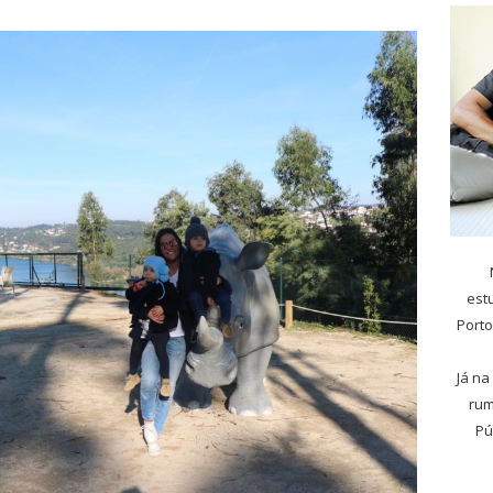
est
Porto
Já na
rum
Pú