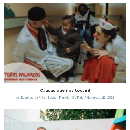
Causas que nos tocam!
As Escolhas da Mãe
,
Bebés
,
Família
,
Os Pais
Novembro 22, 2018