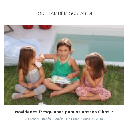
PODE TAMBÉM GOSTAR DE
Novidades fresquinhas para os nossos filhos!!!
A Crescer
,
Bebés
,
Família
,
Os Filhos
Julho 03, 2019