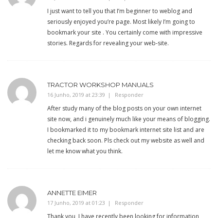
I just want to tell you that I’m beginner to weblog and
seriously enjoyed you’re page. Most likely I’m going to
bookmark your site . You certainly come with impressive
stories. Regards for revealing your web-site.
TRACTOR WORKSHOP MANUALS
16 Junho, 2019 at 23:39
Responder
After study many of the blog posts on your own internet
site now, and i genuinely much like your means of blogging.
I bookmarked it to my bookmark internet site list and are
checking back soon. Pls check out my website as well and
let me know what you think.
ANNETTE EIMER
17 Junho, 2019 at 01:23
Responder
Thank you, I have recently been looking for information