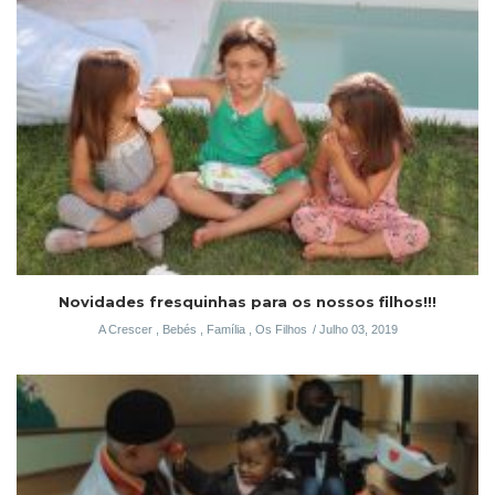
Novidades fresquinhas para os nossos filhos!!!
A Crescer
,
Bebés
,
Família
,
Os Filhos
Julho 03, 2019