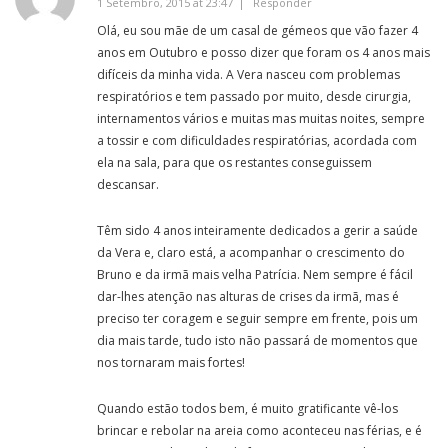
1 Setembro, 2015 at 23:47
Responder
Olá, eu sou mãe de um casal de gémeos que vão fazer 4
anos em Outubro e posso dizer que foram os 4 anos mais
difíceis da minha vida. A Vera nasceu com problemas
respiratórios e tem passado por muito, desde cirurgia,
internamentos vários e muitas mas muitas noites, sempre
a tossir e com dificuldades respiratórias, acordada com
ela na sala, para que os restantes conseguissem
descansar.
Têm sido 4 anos inteiramente dedicados a gerir a saúde
da Vera e, claro está, a acompanhar o crescimento do
Bruno e da irmã mais velha Patrícia. Nem sempre é fácil
dar-lhes atenção nas alturas de crises da irmã, mas é
preciso ter coragem e seguir sempre em frente, pois um
dia mais tarde, tudo isto não passará de momentos que
nos tornaram mais fortes!
Quando estão todos bem, é muito gratificante vê-los
brincar e rebolar na areia como aconteceu nas férias, e é