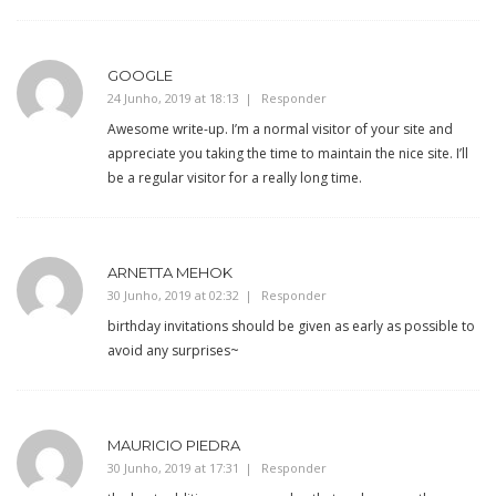
GOOGLE
24 Junho, 2019 at 18:13
Responder
Awesome write-up. I’m a normal visitor of your site and
appreciate you taking the time to maintain the nice site. I’ll
be a regular visitor for a really long time.
ARNETTA MEHOK
30 Junho, 2019 at 02:32
Responder
birthday invitations should be given as early as possible to
avoid any surprises~
MAURICIO PIEDRA
30 Junho, 2019 at 17:31
Responder