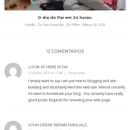
O dia do Pai em 24 horas.
Família
,
Os Dias Especiais
,
Os Filhos
Março 19, 2020
12 COMENTÁRIOS
LOOK AT HERE NOW
12 Junho, 2019 at 17:40
Responder
I simply want to say I am just new to blogging and site-
building and absolutely liked this web-site. Almost certainly
I’m want to bookmark your blog . You certainly have really
good posts. Regards for revealing your web page.
JOHN DEERE REPAIR MANUALS