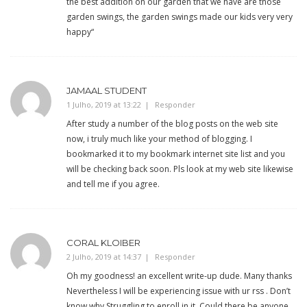
the best addition on our garden that we have are those
garden swings, the garden swings made our kids very very
happy“
JAMAAL STUDENT
1 Julho, 2019 at 13:22
Responder
After study a number of the blog posts on the web site
now, i truly much like your method of blogging. I
bookmarked it to my bookmark internet site list and you
will be checking back soon. Pls look at my web site likewise
and tell me if you agree.
CORAL KLOIBER
2 Julho, 2019 at 14:37
Responder
Oh my goodness! an excellent write-up dude. Many thanks
Nevertheless I will be experiencing issue with ur rss . Don’t
know why Struggling to enroll in it. Could there be anyone