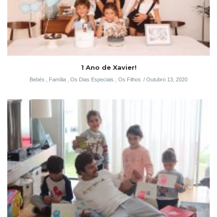
1 Ano de Xavier!
Bebés
,
Família
,
Os Dias Especiais
,
Os Filhos
Outubro 13, 2020