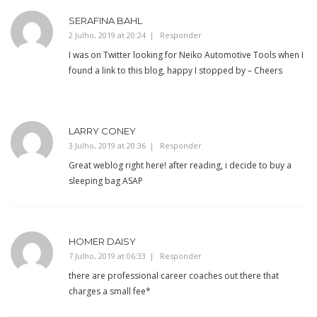
SERAFINA BAHL
2 Julho, 2019 at 20:24
Responder
I was on Twitter looking for Neiko Automotive Tools when I
found a link to this blog, happy I stopped by – Cheers
LARRY CONEY
3 Julho, 2019 at 20:36
Responder
Great weblog right here! after reading, i decide to buy a
sleeping bag ASAP
HOMER DAISY
7 Julho, 2019 at 06:33
Responder
there are professional career coaches out there that
charges a small fee*