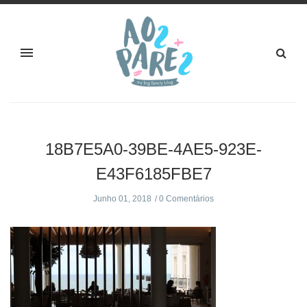
18B7E5A0-39BE-4AE5-923E-
E43F6185FBE7
Junho 01, 2018
0 Comentários