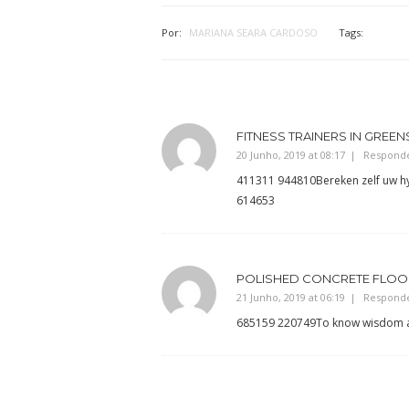
Por:
MARIANA SEARA CARDOSO
Tags:
FITNESS TRAINERS IN GREE
20 Junho, 2019 at 08:17
Respond
411311 944810Bereken zelf uw hy
614653
POLISHED CONCRETE FLOO
21 Junho, 2019 at 06:19
Respond
685159 220749To know wisdom and