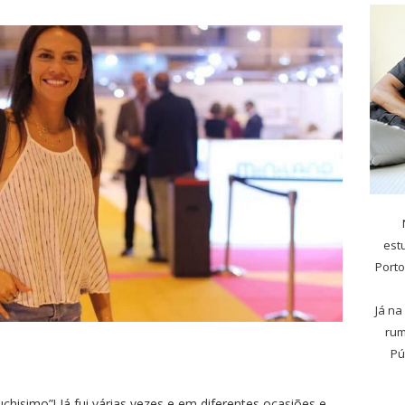
est
Porto
Já na
rum
Pú
isimo”! Já fui várias vezes e em diferentes ocasiões e