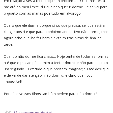
Em relação à sesta tenho aqui um problema… O Tomás testa-
me até ao meu limite, diz que não quer ir dormir… e se vai para
o quarto com as manas põe tudo em alvoroço.
Quero que ele durma porque sinto que precisa, sei que está a
chegar aos 4 e que para o próximo ano lectivo não dorme, mas
agora acho que lhe faz bem e evita muitas birras de final de
tarde.
Quando não dorme fica chato… Hoje tentei de todas as formas
até que o pus ao pé de mim a tentar dormir e não parou quieto
um segundo… Fez tudo o que possam imaginar; eu até desliguei
e deixei de dar atenção.. não dormiu, e claro que ficou
impossível!
Por aí os vossos filhos também pedem para não dormir?
Já estamos no Norte!