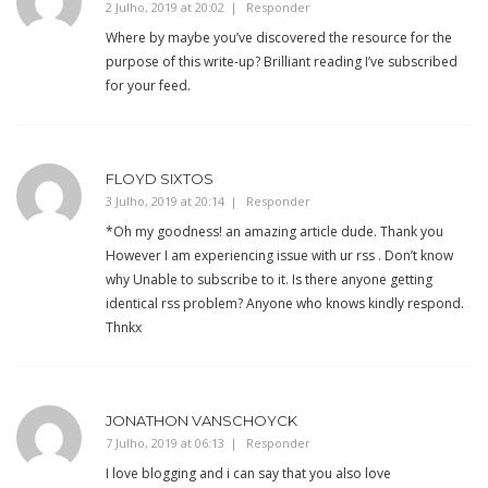
2 Julho, 2019 at 20:02
Responder
Where by maybe you’ve discovered the resource for the
purpose of this write-up? Brilliant reading I’ve subscribed
for your feed.
FLOYD SIXTOS
3 Julho, 2019 at 20:14
Responder
*Oh my goodness! an amazing article dude. Thank you
However I am experiencing issue with ur rss . Don’t know
why Unable to subscribe to it. Is there anyone getting
identical rss problem? Anyone who knows kindly respond.
Thnkx
JONATHON VANSCHOYCK
7 Julho, 2019 at 06:13
Responder
I love blogging and i can say that you also love