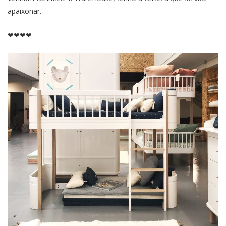
apaixonar.
❤❤❤❤