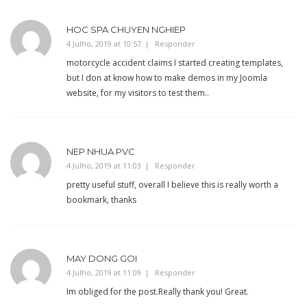
HOC SPA CHUYEN NGHIEP
4 Julho, 2019 at 10:57
Responder
motorcycle accident claims I started creating templates,
but I don at know how to make demos in my Joomla
website, for my visitors to test them..
NEP NHUA PVC
4 Julho, 2019 at 11:03
Responder
pretty useful stuff, overall I believe this is really worth a
bookmark, thanks
MAY DONG GOI
4 Julho, 2019 at 11:09
Responder
Im obliged for the post.Really thank you! Great.