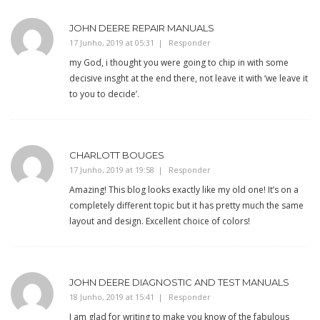
JOHN DEERE REPAIR MANUALS
17 Junho, 2019 at 05:31
Responder
my God, i thought you were going to chip in with some
decisive insght at the end there, not leave it with ‘we leave it
to you to decide’.
CHARLOTT BOUGES
17 Junho, 2019 at 19:58
Responder
Amazing! This blog looks exactly like my old one! It’s on a
completely different topic but it has pretty much the same
layout and design. Excellent choice of colors!
JOHN DEERE DIAGNOSTIC AND TEST MANUALS
18 Junho, 2019 at 15:41
Responder
I am glad for writing to make you know of the fabulous