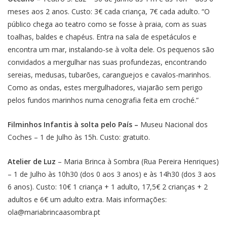
meses aos 2 anos. Custo: 3€ cada criança, 7€ cada adulto. “
O
público chega ao teatro como se fosse à praia, com as suas
toalhas, baldes e chapéus. Entra na sala de espetáculos e
encontra um mar, instalando-se à volta dele. Os pequenos são
convidados a mergulhar nas suas profundezas, encontrando
sereias, medusas, tubarões, caranguejos e cavalos-marinhos.
Como as ondas, estes mergulhadores, viajarão sem perigo
pelos fundos marinhos numa cenografia feita em croché.”
Filminhos Infantis à solta pelo País –
Museu Nacional dos
Coches – 1 de Julho às 15h. Custo: gratuito.
Atelier de Luz
– Maria Brinca à Sombra (Rua Pereira Henriques)
– 1 de Julho às 10h30 (dos 0 aos 3 anos) e às 14h30 (dos 3 aos
6 anos). Custo: 10€ 1 criança + 1 adulto, 17,5€ 2 crianças + 2
adultos e 6€ um adulto extra. Mais informações:
ola@mariabrincaasombra.pt