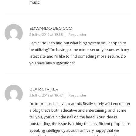
music
EDWARDO DECICCO
2 Julho, 2019 at 19:35
Responder
I am curious to find out what blog system you happen to
be utilizing? I’m having some minor security issues with my
latest site and I’d like to find something more secure. Do
you have any suggestions?
BLAIR STRIKER
3 Julho, 2019 at 19:47
Responder
I’m impressed, I have to admit. Really rarely will i encounter
a blog that’s both educative and entertaining, and let me
tell you, you’ve hit the nail on the head. Your idea is
outstanding, the issue is a thing that insufficient people are
speaking intelligently about. I am very happy that we