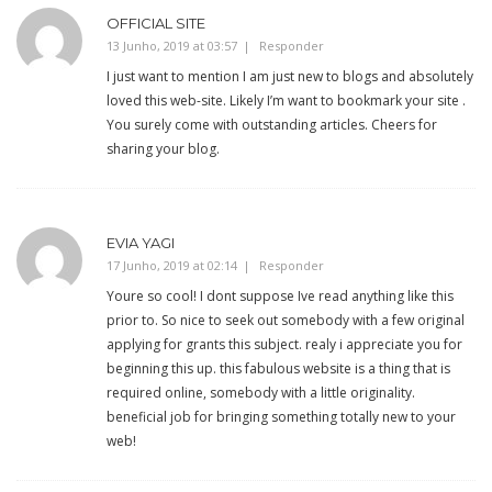
OFFICIAL SITE
13 Junho, 2019 at 03:57
Responder
I just want to mention I am just new to blogs and absolutely
loved this web-site. Likely I’m want to bookmark your site .
You surely come with outstanding articles. Cheers for
sharing your blog.
EVIA YAGI
17 Junho, 2019 at 02:14
Responder
Youre so cool! I dont suppose Ive read anything like this
prior to. So nice to seek out somebody with a few original
applying for grants this subject. realy i appreciate you for
beginning this up. this fabulous website is a thing that is
required online, somebody with a little originality.
beneficial job for bringing something totally new to your
web!