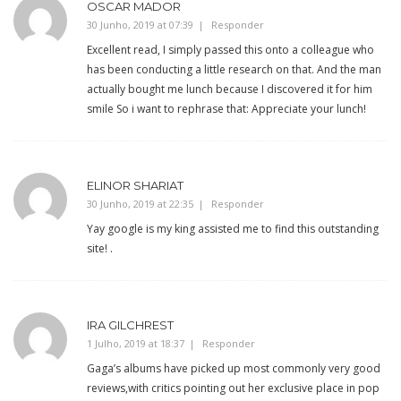
OSCAR MADOR
30 Junho, 2019 at 07:39
Responder
Excellent read, I simply passed this onto a colleague who
has been conducting a little research on that. And the man
actually bought me lunch because I discovered it for him
smile So i want to rephrase that: Appreciate your lunch!
ELINOR SHARIAT
30 Junho, 2019 at 22:35
Responder
Yay google is my king assisted me to find this outstanding
site! .
IRA GILCHREST
1 Julho, 2019 at 18:37
Responder
Gaga’s albums have picked up most commonly very good
reviews,with critics pointing out her exclusive place in pop