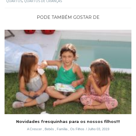
QUARTOS
,
QUARTOS DE CRIANÇAS
PODE TAMBÉM GOSTAR DE
Novidades fresquinhas para os nossos filhos!!!
A Crescer
,
Bebés
,
Família
,
Os Filhos
Julho 03, 2019