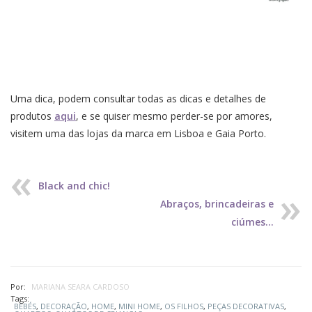
Uma dica, podem consultar todas as dicas e detalhes de
produtos
aqui
, e se quiser mesmo perder-se por amores,
visitem uma das lojas da marca em Lisboa e Gaia Porto.
Black and chic!
Abraços, brincadeiras e
ciúmes...
Por:
MARIANA SEARA CARDOSO
Tags:
BEBÉS
,
DECORAÇÃO
,
HOME
,
MINI HOME
,
OS FILHOS
,
PEÇAS DECORATIVAS
,