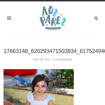
17663148_620293471503834_61752494
Abril 08, 2017
0 Comentários