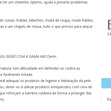
de ter um cheirinho óptimo, ajuda a prevenir problemas
de coisas: fraldas, biberões, muda de roupa, muda fraldas,
s e um chapéu de chuva, tudo o que preciso para atacar
O SEU BEBÉ COM A GAMA ABCDerm
 imatura: tem dificuldade em defender-se contra as
a facilmente irritada.
tal adequar os produtos de higiene e hidratação da pele.
o, dever-se-á utilizar produtos enriquecidos com cera de
ue reforçam a barreira cutânea de forma a proteger das
F
m).