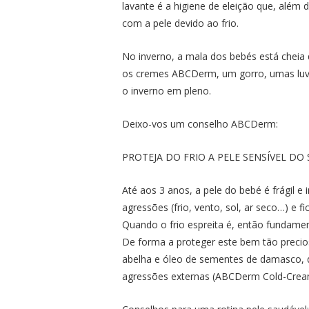
lavante é a higiene de eleição que, além 
com a pele devido ao frio.
No inverno, a mala dos bebés está cheia 
os cremes ABCDerm, um gorro, umas luva
o inverno em pleno.
Deixo-vos um conselho ABCDerm:
PROTEJA DO FRIO A PELE SENSÍVEL D
Até aos 3 anos, a pele do bebé é frágil e
agressões (frio, vento, sol, ar seco…) e fic
Quando o frio espreita é, então fundamen
De forma a proteger este bem tão precios
abelha e óleo de sementes de damasco, q
agressões externas (ABCDerm Cold-Crea