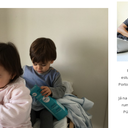
est
Porto
Já na
rum
Pú