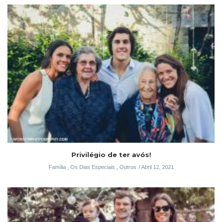
Privilégio de ter avós!
Família
,
Os Dias Especiais
,
Outros
Abril 12, 2021