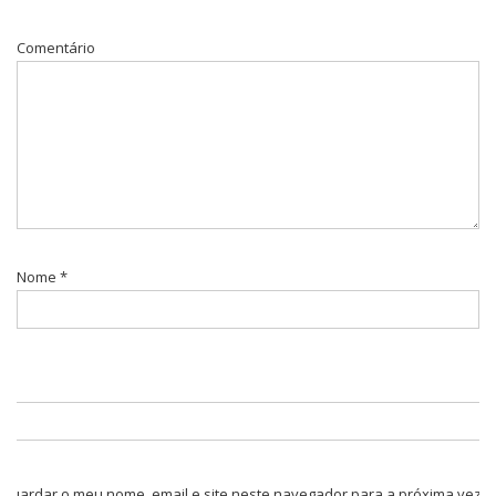
Comentário
Nome
*
Guardar o meu nome, email e site neste navegador para a próxima vez