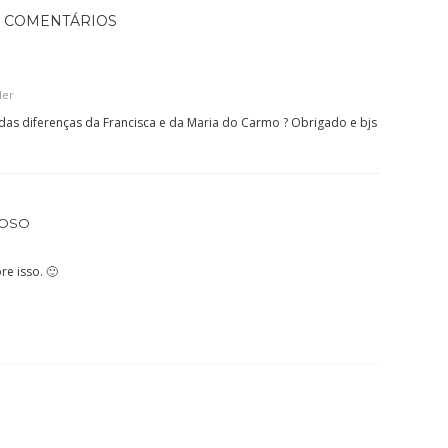
2 COMENTÁRIOS
der
das diferenças da Francisca e da Maria do Carmo ? Obrigado e bjs
DOSO
re isso. 🙂