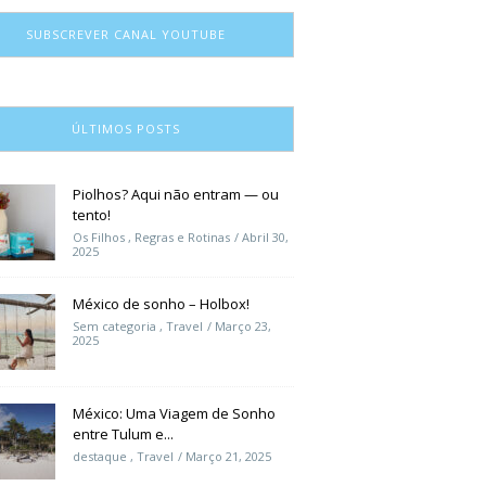
SUBSCREVER CANAL YOUTUBE
ÚLTIMOS POSTS
Piolhos? Aqui não entram — ou
tento!
Os Filhos
,
Regras e Rotinas
Abril 30,
2025
México de sonho – Holbox!
Sem categoria
,
Travel
Março 23,
2025
México: Uma Viagem de Sonho
entre Tulum e...
destaque
,
Travel
Março 21, 2025