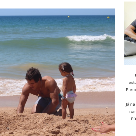
est
Porto
Já na
rum
Pú