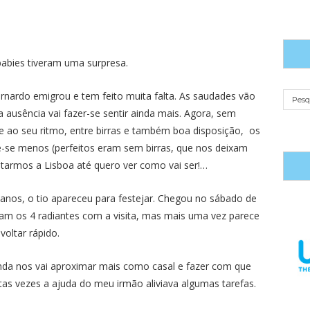
 babies tiveram uma surpresa.
rnardo emigrou e tem feito muita falta. As saudades vão
 ausência vai fazer-se sentir ainda mais. Agora, sem
e ao seu ritmo, entre birras e também boa disposição, os
nte-se menos (perfeitos eram sem birras, que nos deixam
ltarmos a Lisboa até quero ver como vai ser!…
anos, o tio apareceu para festejar. Chegou no sábado de
ram os 4 radiantes com a visita, mas mais uma vez parece
oltar rápido.
inda nos vai aproximar mais como casal e fazer com que
as vezes a ajuda do meu irmão aliviava algumas tarefas.