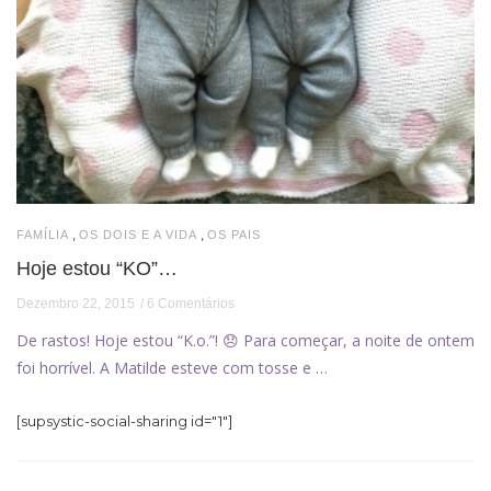
,
,
FAMÍLIA
OS DOIS E A VIDA
OS PAIS
Hoje estou “KO”…
Dezembro 22, 2015
6 Comentários
De rastos! Hoje estou “K.o.”! 😞 Para começar, a noite de ontem
foi horrível. A Matilde esteve com tosse e …
[supsystic-social-sharing id="1"]