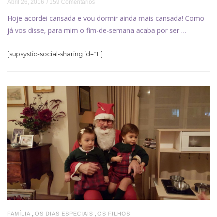
Abril 26, 2016
159 Comentários
Hoje acordei cansada e vou dormir ainda mais cansada! Como
já vos disse, para mim o fim-de-semana acaba por ser …
[supsystic-social-sharing id="1"]
,
,
FAMÍLIA
OS DIAS ESPECIAIS
OS FILHOS