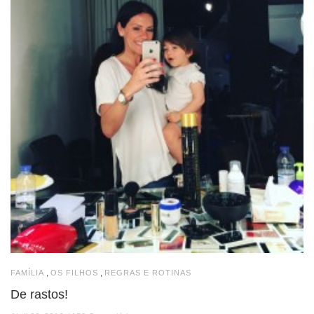
,
,
FAMÍLIA
OS FILHOS
REGRAS E ROTINAS
De rastos!