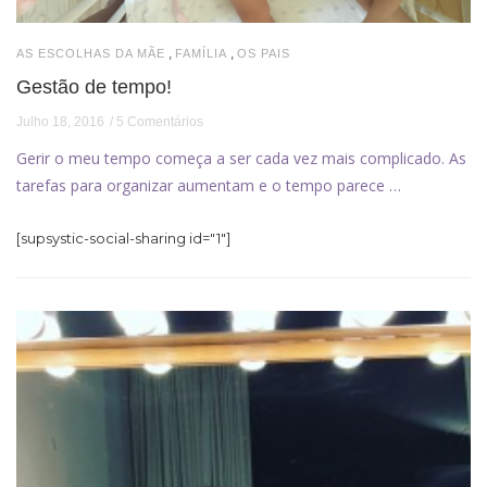
,
,
AS ESCOLHAS DA MÃE
FAMÍLIA
OS PAIS
Gestão de tempo!
Julho 18, 2016
5 Comentários
Gerir o meu tempo começa a ser cada vez mais complicado. As
tarefas para organizar aumentam e o tempo parece …
[supsystic-social-sharing id="1"]