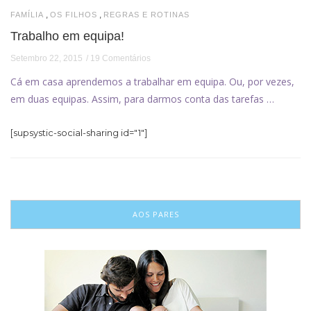
,
,
FAMÍLIA
OS FILHOS
REGRAS E ROTINAS
Trabalho em equipa!
Setembro 22, 2015
19 Comentários
Cá em casa aprendemos a trabalhar em equipa. Ou, por vezes,
em duas equipas. Assim, para darmos conta das tarefas …
[supsystic-social-sharing id="1"]
AOS PARES