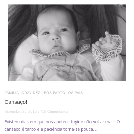
,
,
FAMÍLIA
GRAVIDEZ / PÓS PARTO
OS PAIS
Cansaço!
Novembro 25, 2015
716 Comentários
Existem dias em que nos apetece fugir e não voltar mais! O
cansaço é tanto e a paciência torna-se pouca. …