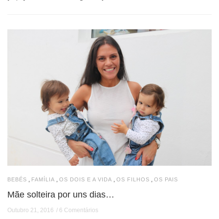
,
,
,
,
BEBÉS
FAMÍLIA
OS DOIS E A VIDA
OS FILHOS
OS PAIS
Mãe solteira por uns dias…
Outubro 21, 2016
6 Comentários