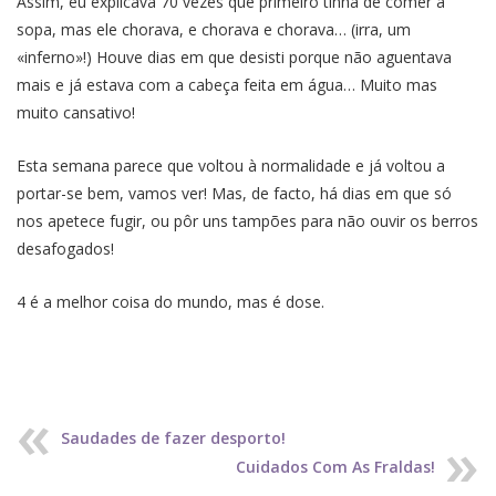
Assim, eu explicava 70 vezes que primeiro tinha de comer a
sopa, mas ele chorava, e chorava e chorava… (irra, um
«inferno»!) Houve dias em que desisti porque não aguentava
mais e já estava com a cabeça feita em água… Muito mas
muito cansativo!
Esta semana parece que voltou à normalidade e já voltou a
portar-se bem, vamos ver! Mas, de facto, há dias em que só
nos apetece fugir, ou pôr uns tampões para não ouvir os berros
desafogados!
4 é a melhor coisa do mundo, mas é dose.
Saudades de fazer desporto!
Cuidados Com As Fraldas!