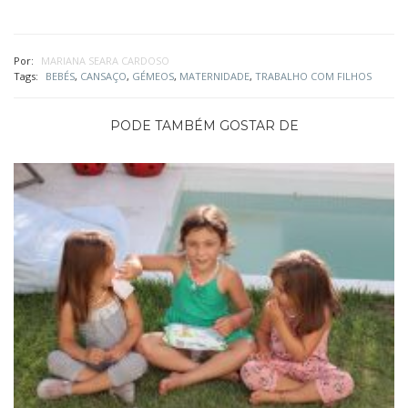
Por:
MARIANA SEARA CARDOSO
Tags:
BEBÉS
,
CANSAÇO
,
GÉMEOS
,
MATERNIDADE
,
TRABALHO COM FILHOS
PODE TAMBÉM GOSTAR DE