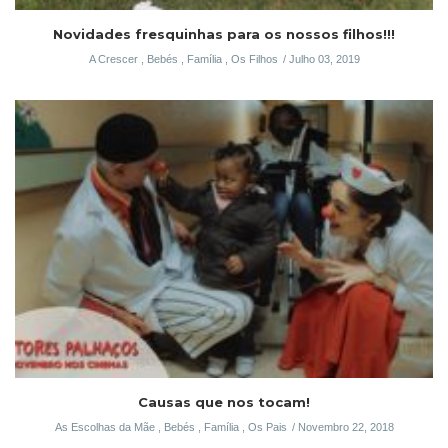
Novidades fresquinhas para os nossos filhos!!!
A Crescer
,
Bebés
,
Família
,
Os Filhos
Julho 03, 2019
Causas que nos tocam!
As Escolhas da Mãe
,
Bebés
,
Família
,
Os Pais
Novembro 22, 2018