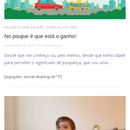
,
,
AS ESCOLHAS DA MÃE
FAMÍLIA
OS PAIS
No poupar é que está o ganho!
Novembro 19, 2015
4 Comentários
Desde que me conheço ou, pelo menos, desde que tenho idade
para perceber o significado de poupança, que sou uma …
[supsystic-social-sharing id="1"]