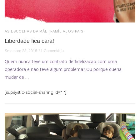
,
,
AS ESCOLHAS DA MÃE
FAMÍLIA
OS PAIS
Liberdade fica cara!
Setembro 28, 2016
1 Comentário
Quem nunca teve um contrato de fidelização com uma
operadora e não teve algum problema? Ou porque queria
mudar de …
[supsystic-social-sharing id="1"]