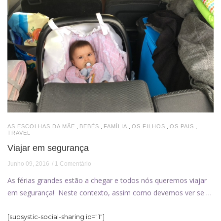
,
,
,
,
,
AS ESCOLHAS DA MÃE
BEBÉS
FAMÍLIA
OS FILHOS
OS PAIS
TRAVEL
Viajar em segurança
Junho 09, 2016
1 Comentário
As férias grandes estão a chegar e todos nós queremos viajar
em segurança! Neste contexto, assim como devemos ver se …
[supsystic-social-sharing id="1"]