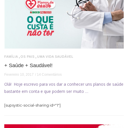
,
,
FAMÍLIA
OS PAIS
UMA VIDA SAUDÁVEL
+ Saúde + Saudável!
Fevereiro 10, 2017
14 Comentários
Olá! Hoje escrevo para vos dar a conhecer uns planos de saúde
bastante em conta e que podem ser muito …
[supsystic-social-sharing id="1"]