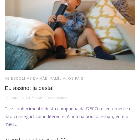
,
,
AS ESCOLHAS DA MÃE
FAMÍLIA
OS PAIS
Eu assino: já basta!
Outubro 20, 2015
683 Comentários
Tive conhecimento desta campanha da DECO recentemente e
não consegui ficar indiferente. Ainda há pouco tempo, eu e o
meu …
[supsystic-social-sharing id="1"]