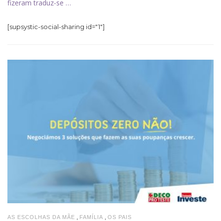
fizeram traduz-se …
[supsystic-social-sharing id="1"]
,
,
AS ESCOLHAS DA MÃE
FAMÍLIA
OS PAIS