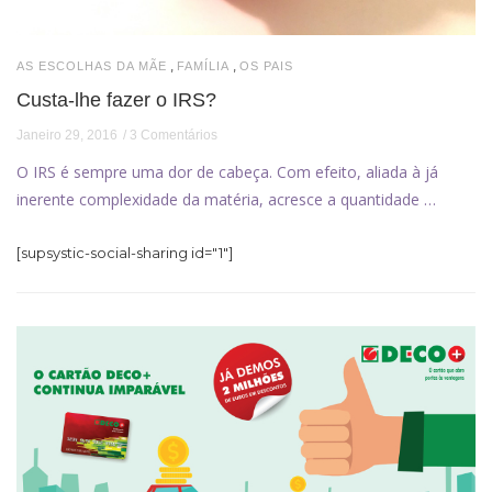
,
,
AS ESCOLHAS DA MÃE
FAMÍLIA
OS PAIS
Custa-lhe fazer o IRS?
Janeiro 29, 2016
3 Comentários
O IRS é sempre uma dor de cabeça. Com efeito, aliada à já
inerente complexidade da matéria, acresce a quantidade …
[supsystic-social-sharing id="1"]