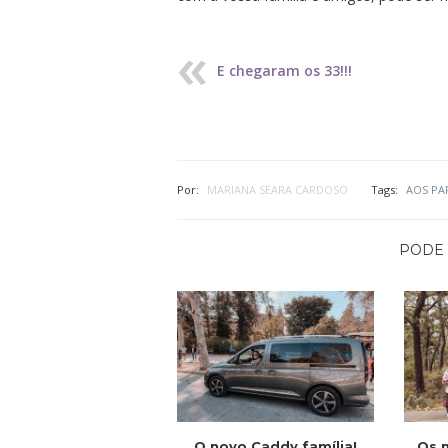
E chegaram os 33!!!
Por:
MARIANA SEARA CARDOSO
Tags:
AOS PA
PODE 
O novo Caddy família!
Os 