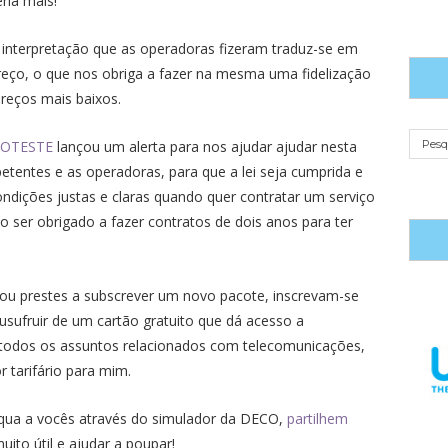
ria mais!
 a interpretação que as operadoras fizeram traduz-se em
reço, o que nos obriga a fazer na mesma uma fidelização
reços mais baixos.
ROTESTE
lançou um alerta para nos ajudar ajudar nesta
etentes e as operadoras, para que a lei seja cumprida e
ndições justas e claras quando quer contratar um serviço
 ser obrigado a fazer contratos de dois anos para ter
 ou prestes a subscrever um novo pacote, inscrevam-se
sufruir de um cartão gratuito que dá acesso a
todos os assuntos relacionados com telecomunicações,
 tarifário para mim.
equa a vocês através do simulador da DECO,
partilhem
ito útil e ajudar a poupar!