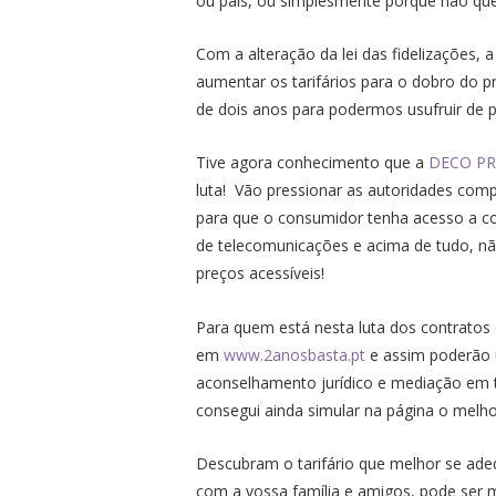
ou país, ou simplesmente porque não que
Com a alteração da lei das fidelizações,
aumentar os tarifários para o dobro do p
de dois anos para podermos usufruir de p
Tive agora conhecimento que a
DECO P
luta! Vão pressionar as autoridades comp
para que o consumidor tenha acesso a co
de telecomunicações e acima de tudo, não
preços acessíveis!
Para quem está nesta luta dos contratos
em
www.2anosbasta.pt
e assim poderão u
aconselhamento jurídico e mediação em 
consegui ainda simular na página o melhor
Descubram o tarifário que melhor se ad
com a vossa família e amigos, pode ser mu