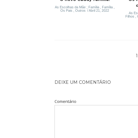
As Escolhas da Mãe ; Família
,
Família
,
Os Pais
,
Outros
Abril 21, 2022
As Es
Filhos
,
DEIXE UM COMENTÁRIO
Comentário