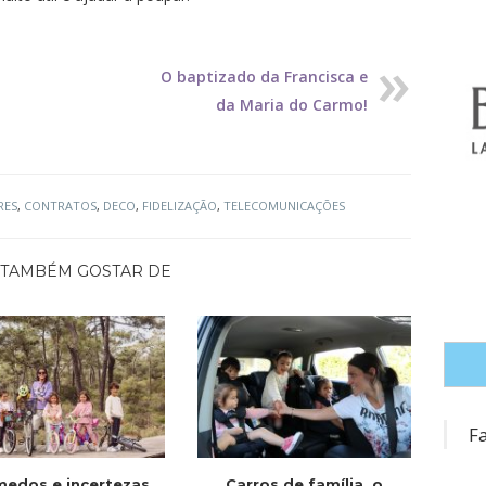
O baptizado da Francisca e
da Maria do Carmo!
RES
,
CONTRATOS
,
DECO
,
FIDELIZAÇÃO
,
TELECOMUNICAÇÕES
TAMBÉM GOSTAR DE
F
medos e incertezas
Carros de família, o