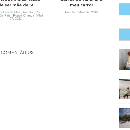
de ser mãe de 5!
meu carro!
colhas da Mãe
,
Família
,
Os
Família
Maio 07, 2018
Os Pais
,
Roupa Criança
Abril
07, 2021
1 COMENTÁRIOS