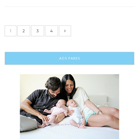
1
2
3
4
AOS PARES