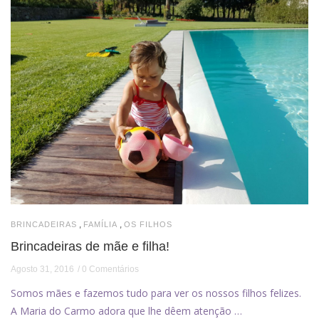
,
,
BRINCADEIRAS
FAMÍLIA
OS FILHOS
Brincadeiras de mãe e filha!
Agosto 31, 2016
0 Comentários
Somos mães e fazemos tudo para ver os nossos filhos felizes.
A Maria do Carmo adora que lhe dêem atenção …