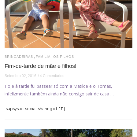
,
,
BRINCADEIRAS
FAMÍLIA
OS FILHOS
Fim-de-tarde de mãe e filhos!
Setembro 02, 2016
4 Comentários
Hoje à tarde fui passear só com a Matilde e o Tomás,
infelizmente também ainda não consigo sair de casa …
[supsystic-social-sharing id="1"]