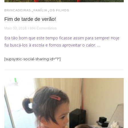
,
,
BRINCADEIRAS
FAMÍLIA
OS FILHOS
Fim de tarde de verão!
Maio 03, 2016
694 Comentários
Era tão bom que este tempo ficasse assim para sempre! Hoje
fui buscá-los à escola e fomos aproveitar o calor. …
[supsystic-social-sharing id="1"]