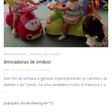
,
,
BRINCADEIRAS
FAMÍLIA
OS FILHOS
Brincadeiras de irmãos!
Maio 24, 2016
192 Comentários
Este fim-de-semana a gémeas experimentaram os carrinhos da
Matilde e do Tomás, foi uma verdadeira risota. A Francisca e a
…
[supsystic-social-sharing id="1"]