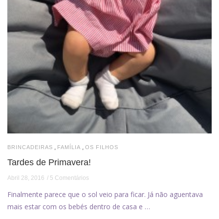
,
,
BRINCADEIRAS
FAMÍLIA
OS FILHOS
Tardes de Primavera!
Abril 28, 2016
5 Comentários
Finalmente parece que o sol veio para ficar. Já não aguentava
mais estar com os bebés dentro de casa e …