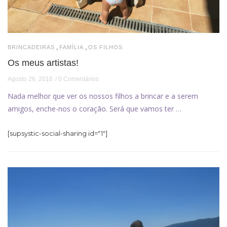
,
,
BRINCADEIRAS
FAMÍLIA
OS FILHOS
Os meus artistas!
Agosto 26, 2016
0 Comentários
Nada melhor que ver os nossos filhos a brincar e a serem
amigos, enche-nos o coração. Será que vamos ter …
[supsystic-social-sharing id="1"]