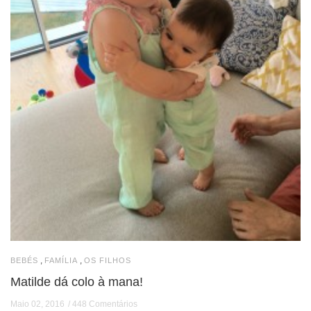
,
,
BEBÉS
FAMÍLIA
OS FILHOS
Matilde dá colo à mana!
Maio 02, 2016
448 Comentários