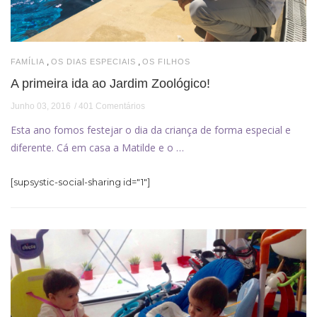
,
,
FAMÍLIA
OS DIAS ESPECIAIS
OS FILHOS
A primeira ida ao Jardim Zoológico!
Junho 03, 2016
401 Comentários
Esta ano fomos festejar o dia da criança de forma especial e
diferente. Cá em casa a Matilde e o …
[supsystic-social-sharing id="1"]