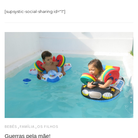
[supsystic-social-sharing id="1"]
,
,
BEBÉS
FAMÍLIA
OS FILHOS
Guerras pela mãe!