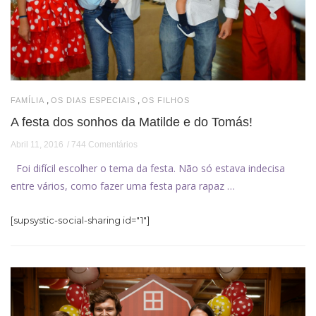
,
,
FAMÍLIA
OS DIAS ESPECIAIS
OS FILHOS
A festa dos sonhos da Matilde e do Tomás!
Abril 11, 2016
744 Comentários
Foi difícil escolher o tema da festa. Não só estava indecisa
entre vários, como fazer uma festa para rapaz …
[supsystic-social-sharing id="1"]