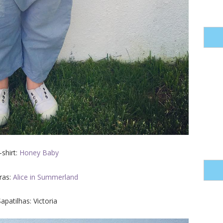
-shirt:
Honey Baby
iras:
Alice in Summerland
apatilhas: Victoria