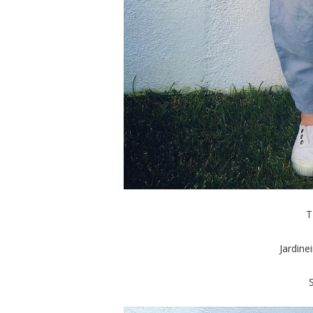
T
Jardine
S