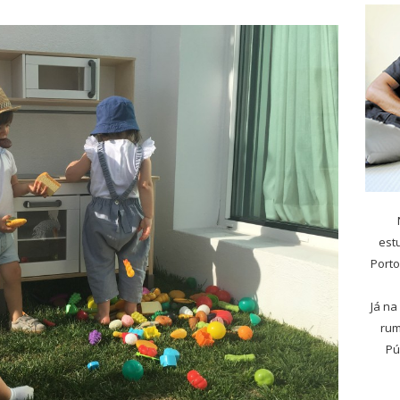
est
Porto
Já na
rum
Pú