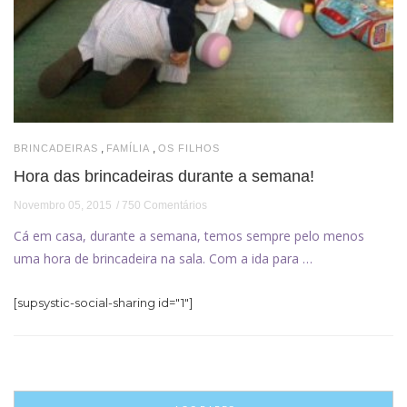
,
,
BRINCADEIRAS
FAMÍLIA
OS FILHOS
Hora das brincadeiras durante a semana!
Novembro 05, 2015
750 Comentários
Cá em casa, durante a semana, temos sempre pelo menos
uma hora de brincadeira na sala. Com a ida para …
[supsystic-social-sharing id="1"]