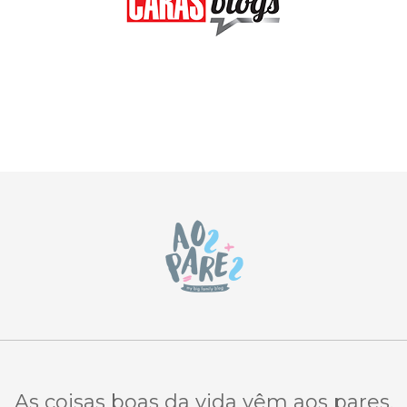
As coisas boas da vida vêm aos pares.