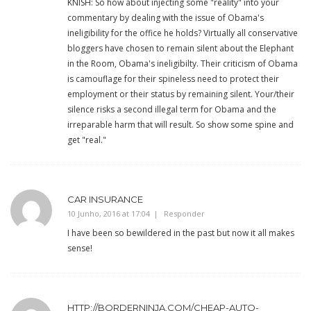
KNISH: So how about injecting some "reality" into your
commentary by dealing with the issue of Obama's
ineligibility for the office he holds? Virtually all conservative
bloggers have chosen to remain silent about the Elephant
in the Room, Obama's ineligibilty. Their criticism of Obama
is camouflage for their spineless need to protect their
employment or their status by remaining silent. Your/their
silence risks a second illegal term for Obama and the
irreparable harm that will result. So show some spine and
get "real."
CAR INSURANCE
10 Junho, 2016 at 17:04
Responder
I have been so bewildered in the past but now it all makes
sense!
HTTP://BORDERNINJA.COM/CHEAP-AUTO-