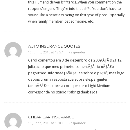
this illumanti driven b**tards..When you comment on the
rappers/singers. They’re into that sh*t. You don’t have to
sound like a heartless being on thsi type of post. Especially
when family member lost someone, etc.
AUTO INSURANCE QUOTES
10 Junho, 2016 at 13:57
Responder
Carol comentou em 3 de dezembro de 2009 ÃƒÂ s 21:12.
Julia,acho que meu primeiro comentÃƒÂ¡rio nÃƒÂ£o
pegou!pedi informaÃƒÂ§ÃƒÂµes sobre o pÃƒÂ³, mas logo
depois vi uma resposta sua sobre ele.perguntei
tambÃƒÂ©m sobre a cor, que cor o Light Medium
corresponde no studio fix!brigadaabeijos
CHEAP CAR INSURANCE
10 Junho, 2016 at 15:03
Responder