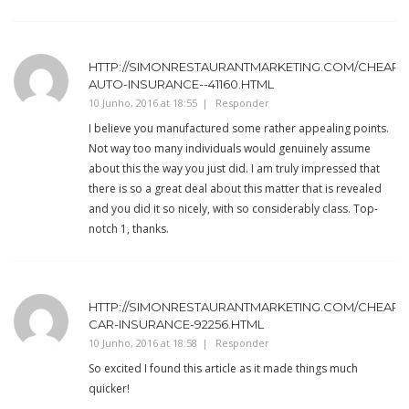
HTTP://SIMONRESTAURANTMARKETING.COM/CHEAP-
AUTO-INSURANCE--41160.HTML
10 Junho, 2016 at 18:55
Responder
I believe you manufactured some rather appealing points.
Not way too many individuals would genuinely assume
about this the way you just did. I am truly impressed that
there is so a great deal about this matter that is revealed
and you did it so nicely, with so considerably class. Top-
notch 1, thanks.
HTTP://SIMONRESTAURANTMARKETING.COM/CHEAP-
CAR-INSURANCE-92256.HTML
10 Junho, 2016 at 18:58
Responder
So excited I found this article as it made things much
quicker!