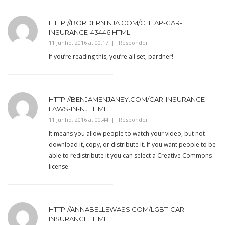
HTTP://BORDERNINJA.COM/CHEAP-CAR-
INSURANCE-43446.HTML
11 Junho, 2016 at 00:17
Responder
If you’re reading this, you’re all set, pardner!
HTTP://BENJAMENJANEY.COM/CAR-INSURANCE-
LAWS-IN-NJ.HTML
11 Junho, 2016 at 00:44
Responder
It means you allow people to watch your video, but not
download it, copy, or distribute it. If you want people to be
able to redistribute it you can select a Creative Commons
license.
HTTP://ANNABELLEWASS.COM/LGBT-CAR-
INSURANCE.HTML