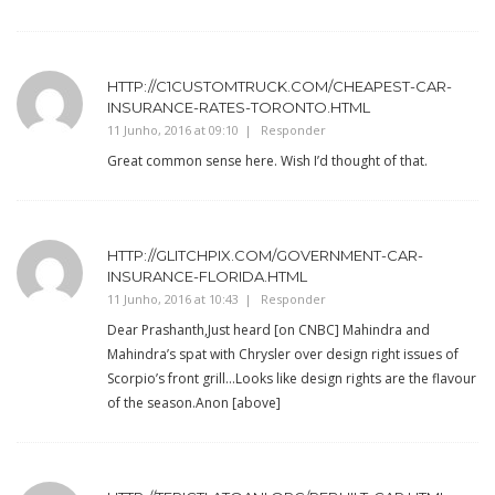
HTTP://C1CUSTOMTRUCK.COM/CHEAPEST-CAR-
INSURANCE-RATES-TORONTO.HTML
11 Junho, 2016 at 09:10
Responder
Great common sense here. Wish I’d thought of that.
HTTP://GLITCHPIX.COM/GOVERNMENT-CAR-
INSURANCE-FLORIDA.HTML
11 Junho, 2016 at 10:43
Responder
Dear Prashanth,Just heard [on CNBC] Mahindra and
Mahindra’s spat with Chrysler over design right issues of
Scorpio’s front grill…Looks like design rights are the flavour
of the season.Anon [above]