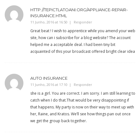
HTTP://TEPICTLATOANI.ORG/APPLIANCE-REPAIR-
INSURANCE.HTML
11 Junho, 2016 at 16:50
Responder
Great beat ! I wish to apprentice while you amend your web
site, how can i subscribe for a blog website? The account
helped me a acceptable deal. I had been tiny bit
acquainted of this your broadcast offered bright clear idea
AUTO INSURANCE
11 Junho, 2016 at 17:10
Responder
she is a girl. You are correct. I am sorry. I am still learning to
catch when I do that.That would be very disappointing if
that happens. My party is now on their way to meet up with
her, Raine, and Kratos. We’ll see how things pan out once
we get the group back together.