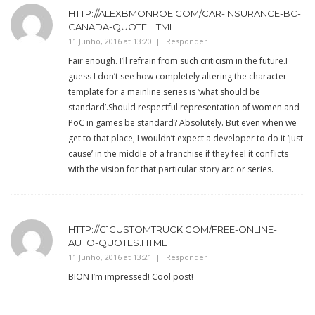
HTTP://ALEXBMONROE.COM/CAR-INSURANCE-BC-
CANADA-QUOTE.HTML
11 Junho, 2016 at 13:20
Responder
Fair enough. I’ll refrain from such criticism in the future.I
guess I don’t see how completely altering the character
template for a mainline series is ‘what should be
standard’.Should respectful representation of women and
PoC in games be standard? Absolutely. But even when we
get to that place, I wouldn’t expect a developer to do it ‘just
cause’ in the middle of a franchise if they feel it conflicts
with the vision for that particular story arc or series.
HTTP://C1CUSTOMTRUCK.COM/FREE-ONLINE-
AUTO-QUOTES.HTML
11 Junho, 2016 at 13:21
Responder
BION I’m impressed! Cool post!