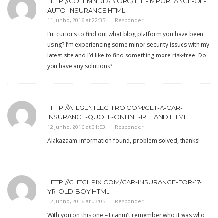
HTTP://COLEMNDLAB.ORG/THE-IMPORTANCE-OF-
AUTO-INSURANCE.HTML
11 Junho, 2016 at 22:35
Responder
I’m curious to find out what blog platform you have been
using? I’m experiencing some minor security issues with my
latest site and I’d like to find something more risk-free. Do
you have any solutions?
HTTP://ATLGENTLECHIRO.COM/GET-A-CAR-
INSURANCE-QUOTE-ONLINE-IRELAND.HTML
12 Junho, 2016 at 01:53
Responder
Alakazaam-information found, problem solved, thanks!
HTTP://GLITCHPIX.COM/CAR-INSURANCE-FOR-17-
YR-OLD-BOY.HTML
12 Junho, 2016 at 03:05
Responder
With you on this one – I canm't remember who it was who