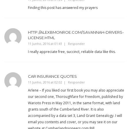
Finding this post has answered my prayers
HTTP://ALEXBMONROE.COM/SAVANNAH-DRIVERS-
LICENSE.HTML
11 Junho, 2016 at 01:41
Responder
I really appreciate free, succinct, reliable data like this.
CAR INSURANCE QUOTES
11 Junho, 2016 at 02:02
Responder
Arlene – If you liked our first book you may also appreciate
our second one, Thoroughfare for Freedom, published by
Warioto Press in May 2011, in the same format, with land
grants south of the Cumberland River. It is also
accompanied by a data set 3, Land Grant Genealogy. I will
email you contents and cover, or you may see it on our
website at Cumberlandpioneers.com.Bill