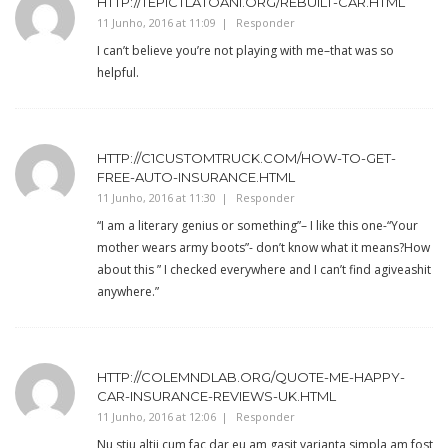
HTTP://TEPICTLATOANI.ORG/REBUILT-CAR.HTML
11 Junho, 2016 at 11:09
Responder
I can’t believe you’re not playing with me–that was so
helpful.
HTTP://C1CUSTOMTRUCK.COM/HOW-TO-GET-
FREE-AUTO-INSURANCE.HTML
11 Junho, 2016 at 11:30
Responder
“I am a literary genius or something”– I like this one-“Your
mother wears army boots”- don’t know what it means?How
about this ” I checked everywhere and I can’t find agiveashit
anywhere.”
HTTP://COLEMNDLAB.ORG/QUOTE-ME-HAPPY-
CAR-INSURANCE-REVIEWS-UK.HTML
11 Junho, 2016 at 12:06
Responder
Nu stiu altii cum fac dar eu am gasit varianta simpla,am fost