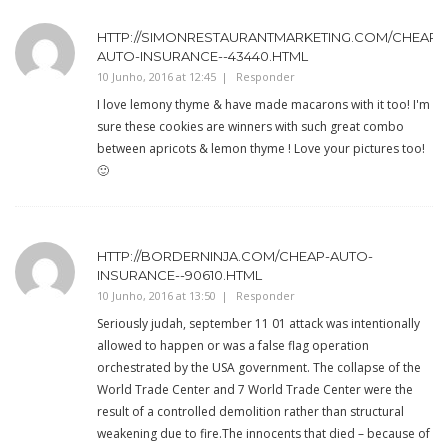
HTTP://SIMONRESTAURANTMARKETING.COM/CHEAP-
AUTO-INSURANCE--43440.HTML
10 Junho, 2016 at 12:45
Responder
I love lemony thyme & have made macarons with it too! I'm
sure these cookies are winners with such great combo
between apricots & lemon thyme ! Love your pictures too!
🙂
HTTP://BORDERNINJA.COM/CHEAP-AUTO-
INSURANCE--90610.HTML
10 Junho, 2016 at 13:50
Responder
Seriously judah, september 11 01 attack was intentionally
allowed to happen or was a false flag operation
orchestrated by the USA government. The collapse of the
World Trade Center and 7 World Trade Center were the
result of a controlled demolition rather than structural
weakening due to fire.The innocents that died – because of