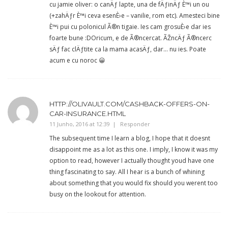
cu jamie oliver: o canÄƒ lapte, una de fÄƒinÄƒ È™i un ou
(+zahÄƒr È™i ceva esenÈ›e – vanilie, rom etc). Amesteci bine
È™i pui cu polonicul Ã®n tigaie. Ies cam grosuÈ›e dar ies
foarte bune :DOricum, e de Ã®ncercat. ÃŽncÄƒ Ã®ncerc
sÄƒ fac clÄƒtite ca la mama acasÄƒ, dar… nu ies. Poate
acum e cu noroc 😀
HTTP://OLIVAULT.COM/CASHBACK-OFFERS-ON-
CAR-INSURANCE.HTML
11 Junho, 2016 at 12:39
Responder
The subsequent time I learn a blog, I hope that it doesnt
disappoint me as a lot as this one. I imply, I know it was my
option to read, however I actually thought youd have one
thing fascinating to say. All I hear is a bunch of whining
about something that you would fix should you werent too
busy on the lookout for attention.