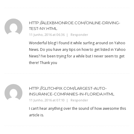
HTTP://ALEXBMONROE.COM/ONLINE-DRIVING-
TEST-NY.HTML
11 Junho, 2016 at 06:36
Responder
Wonderful blog! I found it while surfing around on Yahoo
News. Do you have any tips on how to get listed in Yahoo
News? I’ve been trying for a while but I never seem to get
there! Thank you
HTTP://GLITCHPIX.COM/LARGEST-AUTO-
INSURANCE-COMPANIES-IN-FLORIDA.HTML
11 Junho, 2016 at 07:10
Responder
I can’t hear anything over the sound of how awesome this
article is.