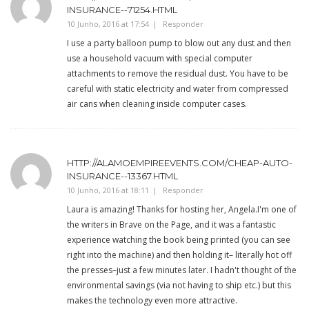
INSURANCE--71254.HTML
10 Junho, 2016 at 17:54
Responder
I use a party balloon pump to blow out any dust and then
use a household vacuum with special computer
attachments to remove the residual dust. You have to be
careful with static electricity and water from compressed
air cans when cleaning inside computer cases.
HTTP://ALAMOEMPIREEVENTS.COM/CHEAP-AUTO-
INSURANCE--13367.HTML
10 Junho, 2016 at 18:11
Responder
Laura is amazing! Thanks for hosting her, Angela.I'm one of
the writers in Brave on the Page, and it was a fantastic
experience watching the book being printed (you can see
right into the machine) and then holding it– literally hot off
the presses–just a few minutes later. I hadn't thought of the
environmental savings (via not having to ship etc.) but this
makes the technology even more attractive.