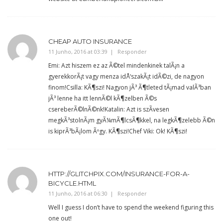
CHEAP AUTO INSURANCE
11 Junho, 2016 at 03:39
Responder
Emi: Azt hiszem ez az Ã©tel mindenkinek talÃ¡n a
gyerekkorÃ¡t vagy menza idÅ‘szakÃ¡t idÃ©zi, de nagyon
finom!Csilla: KÃ¶szi! Nagyon jÃ³ Ã¶tleted tÃ¡mad valÃ³ban
jÃ³ lenne ha itt lennÃ©l kÃ¶zelben Ã©s
csereberÃ©lnÃ©nk!Katalin: Azt is szÃ­vesen
megkÃ³stolnÃ¡m gyÃ¼mÃ¶lcsÃ¶kkel, na legkÃ¶zelebb Ã©n
is kiprÃ³bÃ¡lom Ãºgy. KÃ¶szi!Chef Viki: Ok! KÃ¶szi!
HTTP://GLITCHPIX.COM/INSURANCE-FOR-A-
BICYCLE.HTML
11 Junho, 2016 at 06:30
Responder
Well I guess I don’t have to spend the weekend figuring this
one out!