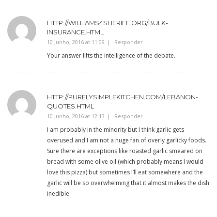
HTTP://WILLIAMS4SHERIFF.ORG/BULK-
INSURANCE.HTML
10 Junho, 2016 at 11:09
Responder
Your answer lifts the intelligence of the debate.
HTTP://PURELYSIMPLEKITCHEN.COM/LEBANON-
QUOTES.HTML
10 Junho, 2016 at 12:13
Responder
I am probably in the minority but I think garlic gets
overused and I am not a huge fan of overly garlicky foods.
Sure there are exceptions like roasted garlic smeared on
bread with some olive oil (which probably means I would
love this pizza) but sometimes I’ll eat somewhere and the
garlic will be so overwhelming that it almost makes the dish
inedible.