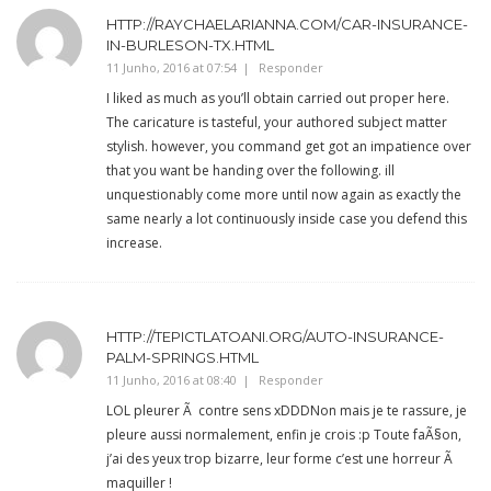
HTTP://RAYCHAELARIANNA.COM/CAR-INSURANCE-
IN-BURLESON-TX.HTML
11 Junho, 2016 at 07:54
Responder
I liked as much as you’ll obtain carried out proper here.
The caricature is tasteful, your authored subject matter
stylish. however, you command get got an impatience over
that you want be handing over the following. ill
unquestionably come more until now again as exactly the
same nearly a lot continuously inside case you defend this
increase.
HTTP://TEPICTLATOANI.ORG/AUTO-INSURANCE-
PALM-SPRINGS.HTML
11 Junho, 2016 at 08:40
Responder
LOL pleurer Ã contre sens xDDDNon mais je te rassure, je
pleure aussi normalement, enfin je crois :p Toute faÃ§on,
j’ai des yeux trop bizarre, leur forme c’est une horreur Ã
maquiller !