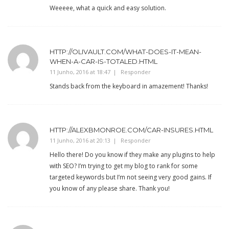
Weeeee, what a quick and easy solution.
HTTP://OLIVAULT.COM/WHAT-DOES-IT-MEAN-
WHEN-A-CAR-IS-TOTALED.HTML
11 Junho, 2016 at 18:47
Responder
Stands back from the keyboard in amazement! Thanks!
HTTP://ALEXBMONROE.COM/CAR-INSURES.HTML
11 Junho, 2016 at 20:13
Responder
Hello there! Do you know if they make any plugins to help
with SEO? I’m trying to get my blog to rank for some
targeted keywords but I’m not seeing very good gains. If
you know of any please share. Thank you!