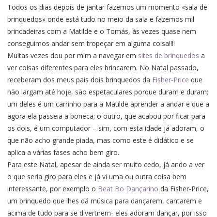
Todos os dias depois de jantar fazemos um momento «sala de
brinquedos» onde está tudo no meio da sala e fazemos mil
brincadeiras com a Matilde e o Tomás, às vezes quase nem
conseguimos andar sem tropeçar em alguma coisa!!!!
Muitas vezes dou por mim a navegar em
sites de brinquedos
a
ver coisas diferentes para eles brincarem. No Natal passado,
receberam dos meus pais dois brinquedos da
Fisher-Price
que
não largam até hoje, são espetaculares porque duram e duram;
um deles é um carrinho para a Matilde aprender a andar e que a
agora ela passeia a boneca; o outro, que acabou por ficar para
os dois, é um computador – sim, com esta idade já adoram, o
que não acho grande piada, mas como este é didático e se
aplica a várias fases acho bem giro.
Para este Natal, apesar de ainda ser muito cedo, já ando a ver
o que seria giro para eles e já vi uma ou outra coisa bem
interessante, por exemplo o
Beat Bo Dançarino
da Fisher-Price,
um brinquedo que lhes dá música para dançarem, cantarem e
acima de tudo para se divertirem- eles adoram dançar, por isso