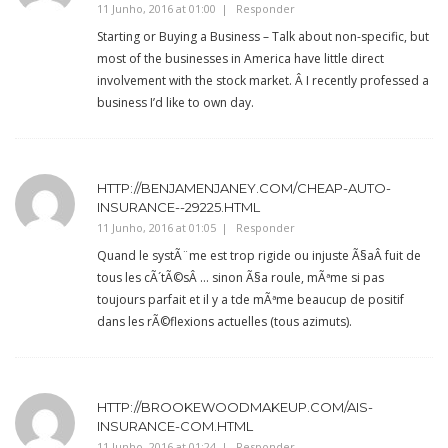
11 Junho, 2016 at 01:00
Responder
Starting or Buying a Business – Talk about non-specific, but
most of the businesses in America have little direct
involvement with the stock market. Â I recently professed a
business I’d like to own day.
HTTP://BENJAMENJANEY.COM/CHEAP-AUTO-
INSURANCE--29225.HTML
11 Junho, 2016 at 01:05
Responder
Quand le systÃ¨me est trop rigide ou injuste Ã§aÂ fuit de
tous les cÃ´tÃ©sÂ … sinon Ã§a roule, mÃªme si pas
toujours parfait et il y a tde mÃªme beaucup de positif
dans les rÃ©flexions actuelles (tous azimuts).
HTTP://BROOKEWOODMAKEUP.COM/AIS-
INSURANCE-COM.HTML
11 Junho, 2016 at 01:24
Responder