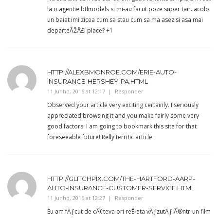
la o agentie btlmodels si mi-au facut poze super tari..acolo
un baiat imi zicea cum sa stau cum sa ma asez si asa mai
departeÃŽÅ£i place? +1
HTTP://ALEXBMONROE.COM/ERIE-AUTO-
INSURANCE-HERSHEY-PA.HTML
11 Junho, 2016 at 12:17
Responder
Observed your article very exciting certainly. I seriously
appreciated browsing it and you make fairly some very
good factors. I am going to bookmark this site for that
foreseeable future! Relly terrific article.
HTTP://GLITCHPIX.COM/THE-HARTFORD-AARP-
AUTO-INSURANCE-CUSTOMER-SERVICE.HTML
11 Junho, 2016 at 12:27
Responder
Eu am fÄƒcut de cÃ¢teva ori reÈ›eta vÄƒzutÄƒ Ã®ntr-un film