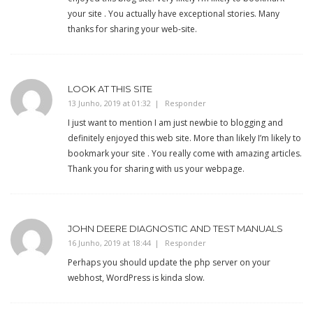
your site . You actually have exceptional stories. Many
thanks for sharing your web-site.
LOOK AT THIS SITE
13 Junho, 2019 at 01:32
Responder
I just want to mention I am just newbie to blogging and
definitely enjoyed this web site. More than likely I’m likely to
bookmark your site . You really come with amazing articles.
Thank you for sharing with us your webpage.
JOHN DEERE DIAGNOSTIC AND TEST MANUALS
16 Junho, 2019 at 18:44
Responder
Perhaps you should update the php server on your
webhost, WordPress is kinda slow.