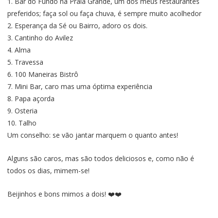
1. Bar do Fundo na Praia Grande, um dos meus restaurantes
preferidos; faça sol ou faça chuva, é sempre muito acolhedor
2. Esperança da Sé ou Bairro, adoro os dois.
3. Cantinho do Avilez
4. Alma
5. Travessa
6. 100 Maneiras Bistrô
7. Mini Bar, caro mas uma óptima experiência
8. Papa açorda
9. Osteria
10. Talho
Um conselho: se vão jantar marquem o quanto antes!
Alguns são caros, mas são todos deliciosos e, como não é
todos os dias, mimem-se!
Beijinhos e bons mimos a dois! ❤️❤️