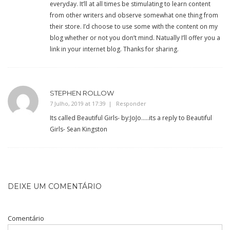
everyday. It’ll at all times be stimulating to learn content
from other writers and observe somewhat one thing from
their store. I’d choose to use some with the content on my
blog whether or not you don’t mind. Natually I’ll offer you a
link in your internet blog. Thanks for sharing.
STEPHEN ROLLOW
7 Julho, 2019 at 17:39
Responder
Its called Beautiful Girls- by:JoJo…..its a reply to Beautiful
Girls- Sean Kingston
DEIXE UM COMENTÁRIO
Comentário