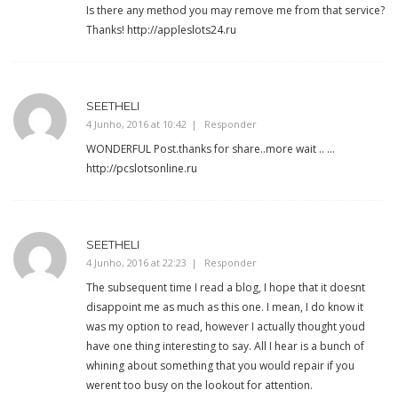
Is there any method you may remove me from that service?
Thanks!
http://appleslots24.ru
SEETHELI
4 Junho, 2016 at 10:42
Responder
WONDERFUL Post.thanks for share..more wait .. …
http://pcslotsonline.ru
SEETHELI
4 Junho, 2016 at 22:23
Responder
The subsequent time I read a blog, I hope that it doesnt
disappoint me as much as this one. I mean, I do know it
was my option to read, however I actually thought youd
have one thing interesting to say. All I hear is a bunch of
whining about something that you would repair if you
werent too busy on the lookout for attention.