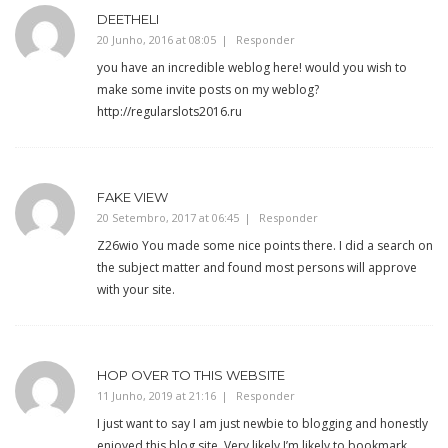
DEETHELI
20 Junho, 2016 at 08:05
Responder
you have an incredible weblog here! would you wish to
make some invite posts on my weblog?
http://regularslots2016.ru
FAKE VIEW
20 Setembro, 2017 at 06:45
Responder
Z26wio You made some nice points there. I did a search on
the subject matter and found most persons will approve
with your site.
HOP OVER TO THIS WEBSITE
11 Junho, 2019 at 21:16
Responder
I just want to say I am just newbie to blogging and honestly
enjoyed this blog site. Very likely I’m likely to bookmark