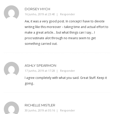
DORSEY HYCH
16 Junho, 2019 at 23:40
Responder
Aw, it was a very good post. In concept I have to devote
writing like this moreover – taking time and actual effort to
make a great article… but what things can I say… I
procrastinate alot through no means seem to get
something carried out.
ASHLY SPEARMON
17 Junho, 2019 at 17:28
Responder
I agree completely with what you said. Great Stuff. Keep it
going..
RICHELLE MISTLER
30 Junho, 2019 at 05:16
Responder