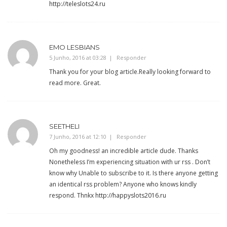
http://teleslots24.ru
EMO LESBIANS
5 Junho, 2016 at 03:28
Responder
Thank you for your blog article.Really looking forward to
read more. Great.
SEETHELI
7 Junho, 2016 at 12:10
Responder
Oh my goodness! an incredible article dude. Thanks
Nonetheless I’m experiencing situation with ur rss . Don’t
know why Unable to subscribe to it. Is there anyone getting
an identical rss problem? Anyone who knows kindly
respond. Thnkx
http://happyslots2016.ru