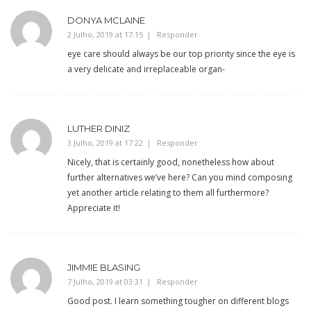
DONYA MCLAINE
2 Julho, 2019 at 17:15
Responder
eye care should always be our top priority since the eye is
a very delicate and irreplaceable organ-
LUTHER DINIZ
3 Julho, 2019 at 17:22
Responder
Nicely, that is certainly good, nonetheless how about
further alternatives we’ve here? Can you mind composing
yet another article relating to them all furthermore?
Appreciate it!
JIMMIE BLASING
7 Julho, 2019 at 03:31
Responder
Good post. I learn something tougher on different blogs