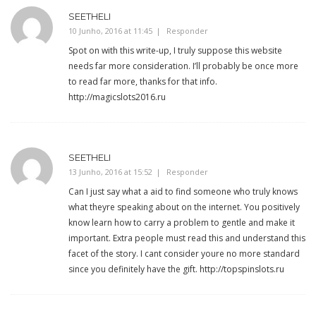
SEETHELI
10 Junho, 2016 at 11:45
Responder
Spot on with this write-up, I truly suppose this website
needs far more consideration. I’ll probably be once more
to read far more, thanks for that info.
http://magicslots2016.ru
SEETHELI
13 Junho, 2016 at 15:52
Responder
Can I just say what a aid to find someone who truly knows
what theyre speaking about on the internet. You positively
know learn how to carry a problem to gentle and make it
important. Extra people must read this and understand this
facet of the story. I cant consider youre no more standard
since you definitely have the gift.
http://topspinslots.ru