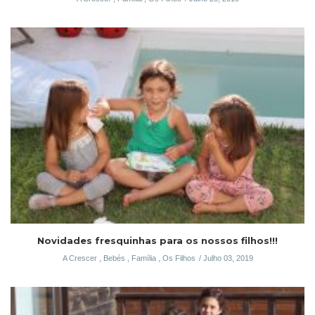
Novidades fresquinhas para os nossos filhos!!!
A Crescer
,
Bebés
,
Família
,
Os Filhos
Julho 03, 2019