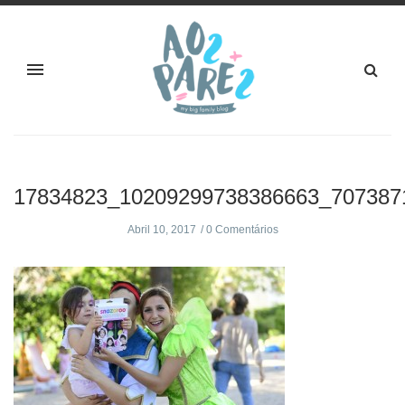
17834823_10209299738386663_707387
Abril 10, 2017
0 Comentários