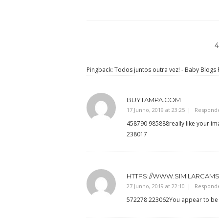
Pingback:
Todos juntos outra vez! - Baby Blogs 
BUYTAMPA.COM
17 Junho, 2019 at 23:25
Respond
458790 985888really like your ima
238017
HTTPS://WWW.SIMILARCAM
27 Junho, 2019 at 22:10
Respond
572278 223062You appear to be ve