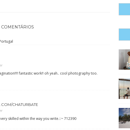
4 COMENTÁRIOS
Portugal
er
gination!!!! fantastic work!! oh yeah.. cool photography too.
S.COM/CHATURBATE
er
ry skilled within the way you write.::~ 712390