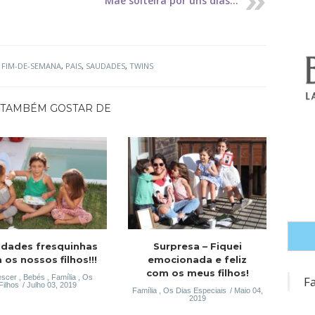
Mãe solteira por uns dias...
,
FIM-DE-SEMANA
,
PAIS
,
SAUDADES
,
TWINS
TAMBÉM GOSTAR DE
idades fresquinhas
Surpresa – Fiquei
 os nossos filhos!!!
emocionada e feliz
com os meus filhos!
escer
,
Bebés
,
Família
,
Os
F
Filhos
Julho 03, 2019
Família
,
Os Dias Especiais
Maio 04,
2019