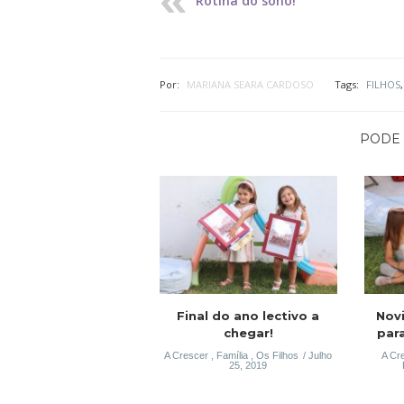
Rotina do sono!
Por:
MARIANA SEARA CARDOSO
Tags:
FILHOS
PODE 
Final do ano lectivo a
Nov
chegar!
para
A Crescer
,
Família
,
Os Filhos
Julho
A Cr
25, 2019