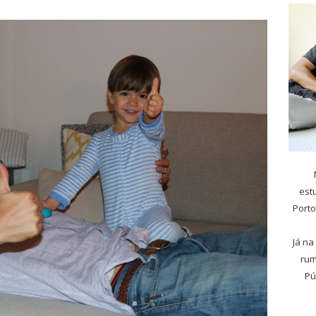
est
Porto
Já na
rum
Pú