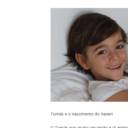
Tomás e o nascimento do Xavier!
O Tomás quis muito um irmão e já andava