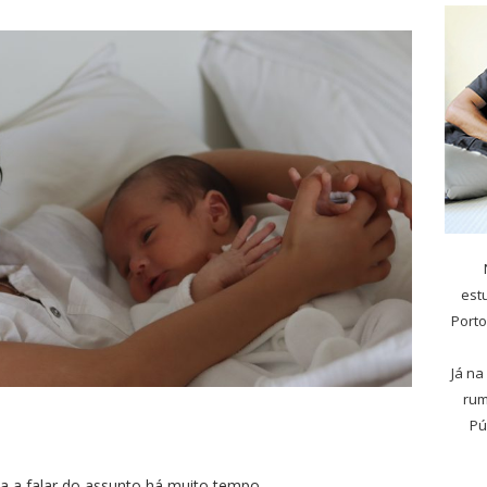
est
Porto
Já na
rum
Pú
 a falar do assunto há muito tempo.