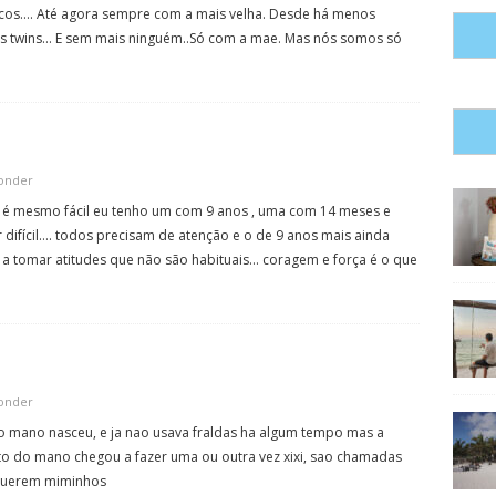
icos…. Até agora sempre com a mais velha. Desde há menos
twins… E sem mais ninguém..Só com a mae. Mas nós somos só
onder
ão é mesmo fácil eu tenho um com 9 anos , uma com 14 meses e
difícil…. todos precisam de atenção e o de 9 anos mais ainda
 a tomar atitudes que não são habituais… coragem e força é o que
onder
o mano nasceu, e ja nao usava fraldas ha algum tempo mas a
o do mano chegou a fazer uma ou outra vez xixi, sao chamadas
 querem miminhos