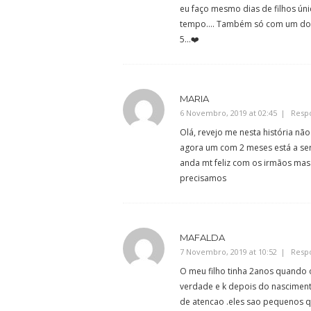
eu faço mesmo dias de filhos ún
tempo…. Também só com um dos 
5…❤️
MARIA
6 Novembro, 2019 at 02:45
Resp
Olá, revejo me nesta história n
agora um com 2 meses está a ser 
anda mt feliz com os irmãos mas
precisamos
MAFALDA
7 Novembro, 2019 at 10:52
Resp
O meu filho tinha 2anos quando 
verdade e k depois do nasciment
de atencao .eles sao pequenos