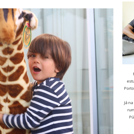
est
Porto
Já na
rum
Pú