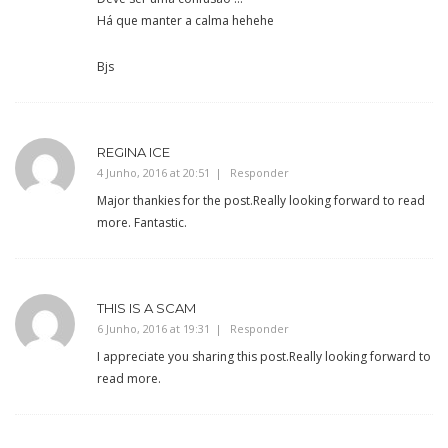
Há que manter a calma hehehe
Bjs
REGINA ICE
4 Junho, 2016 at 20:51
Responder
Major thankies for the post.Really looking forward to read
more. Fantastic.
THIS IS A SCAM
6 Junho, 2016 at 19:31
Responder
I appreciate you sharing this post.Really looking forward to
read more.