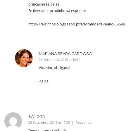
brincadeiras deles.
Se tiver um bocadinho vá espreitar
http://4reizinhos.blogs.sapo.pt/adoramos-te-mano-58699
MARIANA SEARA CARDOSO
29 Setembro, 2015 at 18:39
Vou sim, obrigada!
<3 <3
SANDRA
25 Setembro, 2015 at 17:35
Responder
Deve ser uma confusão …