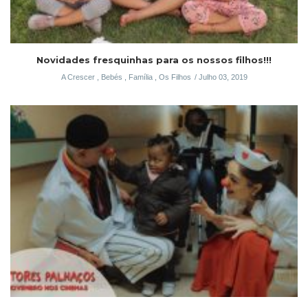
Novidades fresquinhas para os nossos filhos!!!
A Crescer
,
Bebés
,
Família
,
Os Filhos
Julho 03, 2019