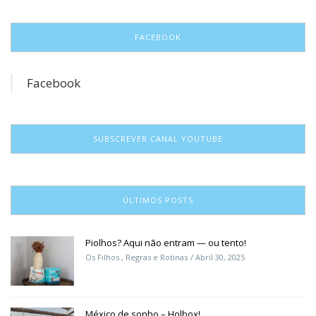
FACEBOOK
Facebook
SUBSCREVER CANAL YOUTUBE
ÚLTIMOS POSTS
Piolhos? Aqui não entram — ou tento!
Os Filhos
,
Regras e Rotinas
Abril 30, 2025
México de sonho – Holbox!