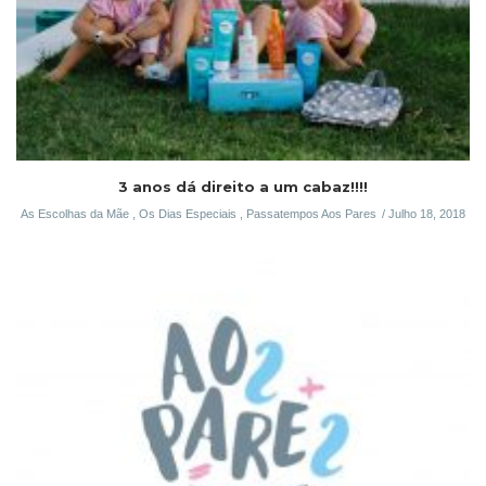
3 anos dá direito a um cabaz!!!!
As Escolhas da Mãe
,
Os Dias Especiais
,
Passatempos Aos Pares
Julho 18, 2018