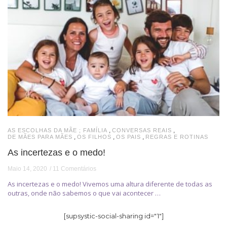
,
,
AS ESCOLHAS DA MÃE ; FAMÍLIA
CONVERSAS REAIS
,
,
,
DE MÃES PARA MÃES
OS FILHOS
OS PAIS
REGRAS E ROTINAS
As incertezas e o medo!
Maio 14, 2020
11 Comentários
As incertezas e o medo! Vivemos uma altura diferente de todas as
outras, onde não sabemos o que vai acontecer …
[supsystic-social-sharing id="1"]