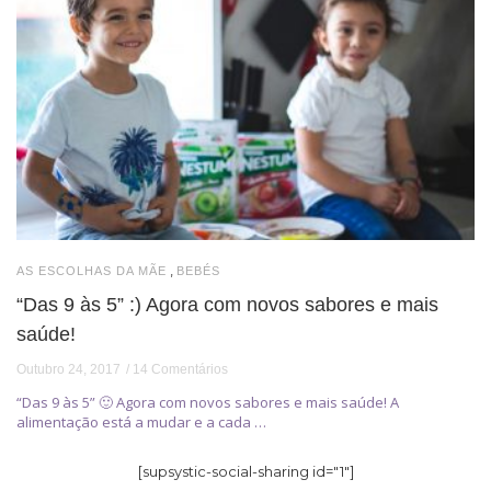
,
AS ESCOLHAS DA MÃE
BEBÉS
“Das 9 às 5” :) Agora com novos sabores e mais
saúde!
Outubro 24, 2017
14 Comentários
“Das 9 às 5” 🙂 Agora com novos sabores e mais saúde! A
alimentação está a mudar e a cada …
[supsystic-social-sharing id="1"]