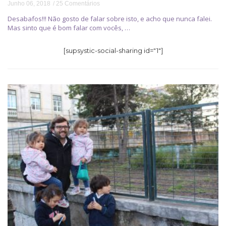
Junho 06, 2018
25 Comentários
Desabafos!!! Não gosto de falar sobre isto, e acho que nunca falei.
Mas sinto que é bom falar com vocês, …
[supsystic-social-sharing id="1"]