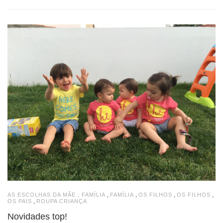
,
,
,
,
AS ESCOLHAS DA MÃE ; FAMÍLIA
FAMÍLIA
OS FILHOS
OS FILHOS
,
OS PAIS
ROUPA CRIANÇA
Novidades top!