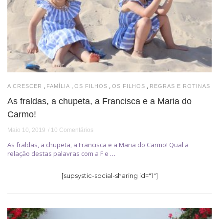
,
,
,
,
A CRESCER
FAMÍLIA
OS FILHOS
OS FILHOS
REGRAS E ROTINAS
As fraldas, a chupeta, a Francisca e a Maria do
Carmo!
Maio 10, 2019
10 Comentários
As fraldas, a chupeta, a Francisca e a Maria do Carmo! Qual a
relação destas palavras com a F e …
[supsystic-social-sharing id="1"]