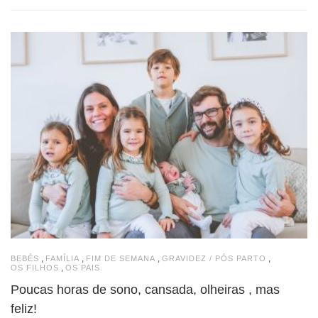
,
,
,
,
BEBÉS
FAMÍLIA
FIM DE SEMANA
GRAVIDEZ / PÓS PARTO
,
OS FILHOS
OS PAIS
Poucas horas de sono, cansada, olheiras , mas
feliz!