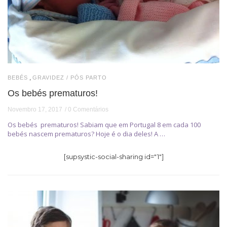
,
BEBÉS
GRAVIDEZ / PÓS PARTO
Os bebés prematuros!
Novembro 17, 2017
0 Comentários
Os bebés prematuros! Sabiam que em Portugal 8 em cada 100
bebés nascem prematuros? Hoje é o dia deles! A …
[supsystic-social-sharing id="1"]