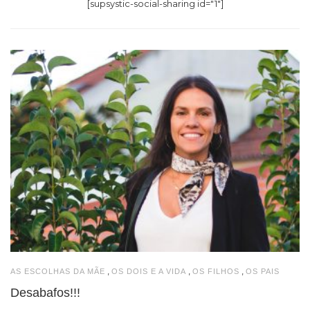
[supsystic-social-sharing id="1"]
,
,
,
AS ESCOLHAS DA MÃE
OS DOIS E A VIDA
OS FILHOS
OS PAIS
Desabafos!!!