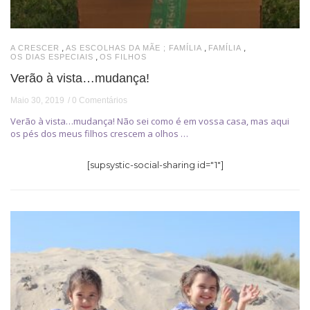
,
,
,
A CRESCER
AS ESCOLHAS DA MÃE ; FAMÍLIA
FAMÍLIA
,
OS DIAS ESPECIAIS
OS FILHOS
Verão à vista…mudança!
Maio 30, 2019
0 Comentários
Verão à vista…mudança! Não sei como é em vossa casa, mas aqui
os pés dos meus filhos crescem a olhos …
[supsystic-social-sharing id="1"]