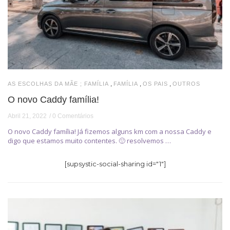
,
,
,
AS ESCOLHAS DA MÃE ; FAMÍLIA
FAMÍLIA
OS PAIS
OUTROS
O novo Caddy família!
Abril 21, 2022
0 Comentários
O novo Caddy família! Já fizemos alguns km com a nossa Caddy e
digo que estamos muito contentes. 🙂 resolvemos …
[supsystic-social-sharing id="1"]