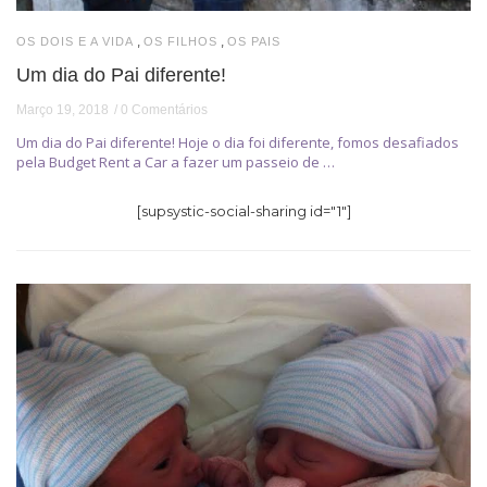
,
,
OS DOIS E A VIDA
OS FILHOS
OS PAIS
Um dia do Pai diferente!
Março 19, 2018
0 Comentários
Um dia do Pai diferente! Hoje o dia foi diferente, fomos desafiados
pela Budget Rent a Car a fazer um passeio de …
[supsystic-social-sharing id="1"]