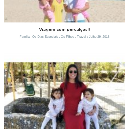
Viagem com percalços!!
Família
,
Os Dias Especiais
,
Os Filhos
,
Travel
Julho 29, 2018