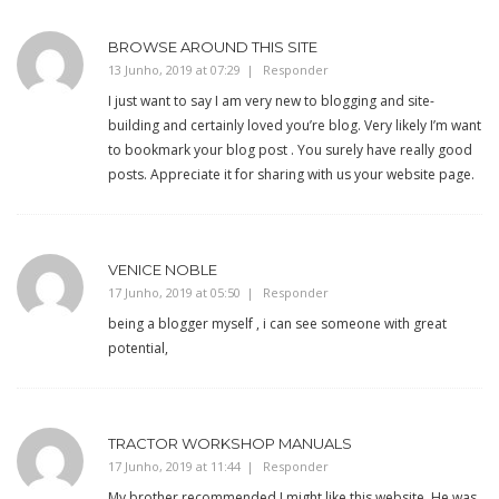
BROWSE AROUND THIS SITE
13 Junho, 2019 at 07:29
Responder
I just want to say I am very new to blogging and site-
building and certainly loved you’re blog. Very likely I’m want
to bookmark your blog post . You surely have really good
posts. Appreciate it for sharing with us your website page.
VENICE NOBLE
17 Junho, 2019 at 05:50
Responder
being a blogger myself , i can see someone with great
potential,
TRACTOR WORKSHOP MANUALS
17 Junho, 2019 at 11:44
Responder
My brother recommended I might like this website. He was