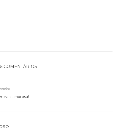
25 COMENTÁRIOS
ponder
erosa e amorosa!
DOSO