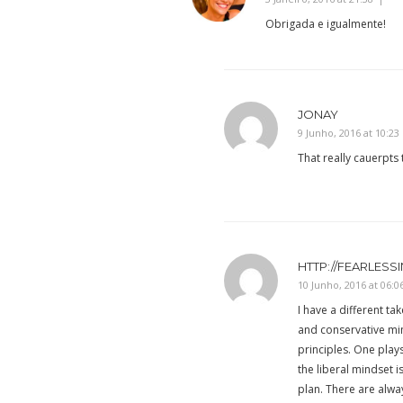
Obrigada e igualmente!
JONAY
9 Junho, 2016 at 10:23
That really cauerpts t
HTTP://FEARLESS
10 Junho, 2016 at 06:0
I have a different tak
and conservative min
principles. One play
the liberal mindset i
plan. There are alwa