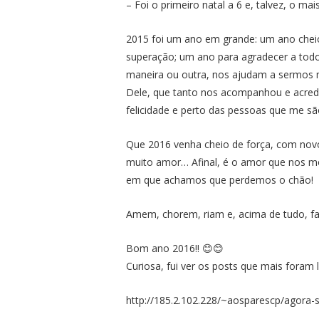
– Foi o primeiro natal a 6 e, talvez, o ma
2015 foi um ano em grande: um ano cheio
superação; um ano para agradecer a todo
maneira ou outra, nos ajudam a sermos 
Dele, que tanto nos acompanhou e acred
felicidade e perto das pessoas que me sã
Que 2016 venha cheio de força, com novo
muito amor… Afinal, é o amor que nos mo
em que achamos que perdemos o chão!
Amem, chorem, riam e, acima de tudo, far
Bom ano 2016!! 😊😊
Curiosa, fui ver os posts que mais foram 
http://185.2.102.228/~aosparescp/agora