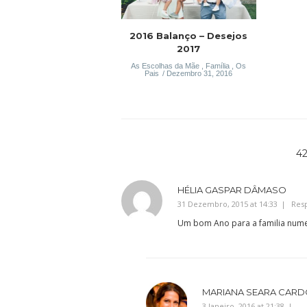
2016 Balanço – Desejos
2017
As Escolhas da Mãe
,
Família
,
Os
Pais
Dezembro 31, 2016
4
HÉLIA GASPAR DÂMASO
31 Dezembro, 2015 at 14:33
Res
Um bom Ano para a familia num
MARIANA SEARA CAR
3 Janeiro, 2016 at 21:38