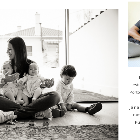
est
Porto
Já na
rum
Pú