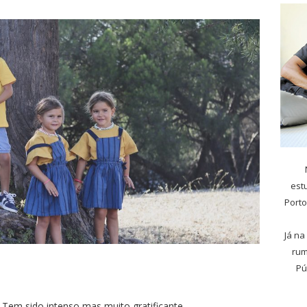
est
Porto
Já na
rum
Pú
 Tem sido intenso mas muito gratificante.