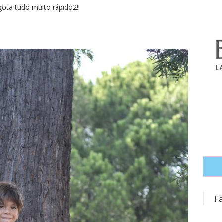
ota tudo muito rápido2!!
F