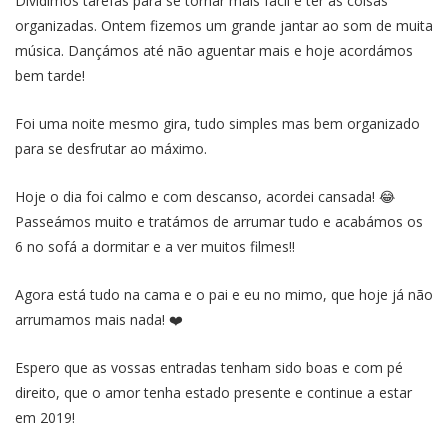
Dividimos tarefas para se tornar mais fácil e ter as coisas
organizadas. Ontem fizemos um grande jantar ao som de muita
música. Dançámos até não aguentar mais e hoje acordámos
bem tarde!
Foi uma noite mesmo gira, tudo simples mas bem organizado
para se desfrutar ao máximo.
Hoje o dia foi calmo e com descanso, acordei cansada! 😂
Passeámos muito e tratámos de arrumar tudo e acabámos os
6 no sofá a dormitar e a ver muitos filmes!!
Agora está tudo na cama e o pai e eu no mimo, que hoje já não
arrumamos mais nada! ❤️
Espero que as vossas entradas tenham sido boas e com pé
direito, que o amor tenha estado presente e continue a estar
em 2019!