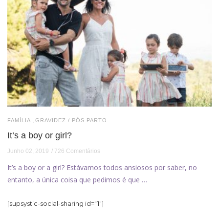
,
FAMÍLIA
GRAVIDEZ / PÓS PARTO
It’s a boy or girl?
Junho 02, 2019
726 Comentários
It’s a boy or a girl? Estávamos todos ansiosos por saber, no
entanto, a única coisa que pedimos é que …
[supsystic-social-sharing id="1"]