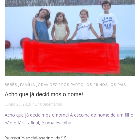
,
,
,
,
BEBÉS
FAMÍLIA
GRAVIDEZ / PÓS PARTO
OS FILHOS
OS PAIS
Acho que já decidimos o nome!
Junho 26, 2019
17 Comentários
Acho que já decidimos o nome! A escolha do nome de um filho
não é fácil, afinal, é uma escolha …
[supsystic-social-sharing id="1"]