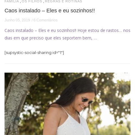
,
,
FAMÍLIA
OS FILHOS
REGRAS E ROTINAS
Caos instalado – Eles e eu sozinhos!!
Junho 05, 2019
6 Comentários
Caos instalado – Eles e eu sozinhos!! Hoje estou de rastos… nos
dias em que preciso que eles seportem bem, …
[supsystic-social-sharing id="1"]