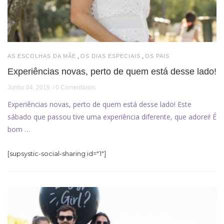
,
,
AS ESCOLHAS DA MÃE
OS DIAS ESPECIAIS
OS PAIS
Experiências novas, perto de quem está desse lado!
Junho 04, 2019
0 Comentários
Experiências novas, perto de quem está desse lado! Este
sábado que passou tive uma experiência diferente, que adorei! É
bom …
[supsystic-social-sharing id="1"]