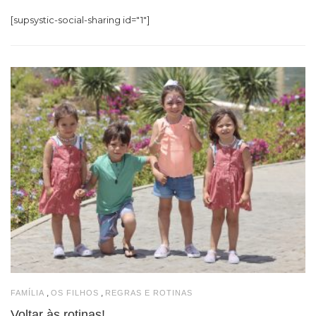
[supsystic-social-sharing id="1"]
,
,
FAMÍLIA
OS FILHOS
REGRAS E ROTINAS
Voltar às rotinas!