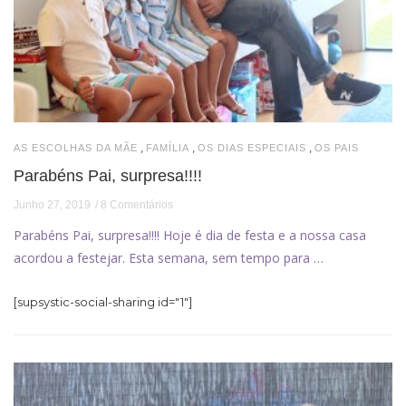
,
,
,
AS ESCOLHAS DA MÃE
FAMÍLIA
OS DIAS ESPECIAIS
OS PAIS
Parabéns Pai, surpresa!!!!
Junho 27, 2019
8 Comentários
Parabéns Pai, surpresa!!!! Hoje é dia de festa e a nossa casa
acordou a festejar. Esta semana, sem tempo para …
[supsystic-social-sharing id="1"]