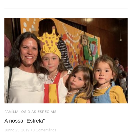
,
FAMÍLIA
OS DIAS ESPECIAIS
A nossa “Estrela”
Junho 25, 2019
3 Comentários