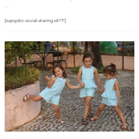
…
[supsystic-social-sharing id="1"]