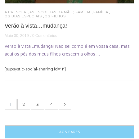
,
,
,
A CRESCER
AS ESCOLHAS DA MÃE ; FAMÍLIA
FAMÍLIA
,
OS DIAS ESPECIAIS
OS FILHOS
Verão à vista…mudança!
Maio 30, 2019
0 Comentários
Verão à vista…mudança! Não sei como é em vossa casa, mas
aqui os pés dos meus filhos crescem a olhos …
[supsystic-social-sharing id="1"]
1
2
3
4
AOS PARES