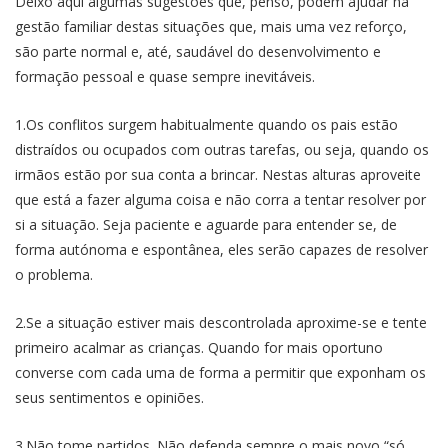
Deixo aqui algumas sugestões que, penso, podem ajudar na
gestão familiar destas situações que, mais uma vez reforço,
são parte normal e, até, saudável do desenvolvimento e
formação pessoal e quase sempre inevitáveis.
1.Os conflitos surgem habitualmente quando os pais estão
distraídos ou ocupados com outras tarefas, ou seja, quando os
irmãos estão por sua conta a brincar. Nestas alturas aproveite
que está a fazer alguma coisa e não corra a tentar resolver por
si a situação. Seja paciente e aguarde para entender se, de
forma autónoma e espontânea, eles serão capazes de resolver
o problema.
2.Se a situação estiver mais descontrolada aproxime-se e tente
primeiro acalmar as crianças. Quando for mais oportuno
converse com cada uma de forma a permitir que exponham os
seus sentimentos e opiniões.
3.Não tome partidos. Não defenda sempre o mais novo “só