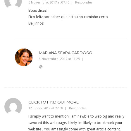
6 Novembro, 2017 at 07:45
Responder
Boas dicas!
Fico feliz por saber que estou no caminho certo
Beijinhos
MARIANA SEARA CARDOSO
8 Novembro, 2017 at 11:25
🙂
CLICK TO FIND OUT MORE
12 Junho, 2019 at 22:08
Responder
I simply want to mention I am newbie to weblog and really
savored this web page. Likely I’m likely to bookmark your
website . You amazingly come with great article content.