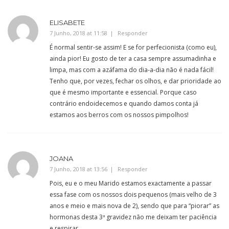
ELISABETE
7 Junho, 2018 at 11:58
Responder
É normal sentir-se assim! E se for perfecionista (como eu),
ainda pior! Eu gosto de ter a casa sempre assumadinha e
limpa, mas com a azáfama do dia-a-dia não é nada fácil!
Tenho que, por vezes, fechar os olhos, e dar prioridade ao
que é mesmo importante e essencial. Porque caso
contrário endoidecemos e quando damos conta já
estamos aos berros com os nossos pimpolhos!
JOANA
7 Junho, 2018 at 13:56
Responder
Pois, eu e o meu Marido estamos exactamente a passar
essa fase com os nossos dois pequenos (mais velho de 3
anos e meio e mais nova de 2), sendo que para “piorar” as
hormonas desta 3ª gravidez não me deixam ter paciência
e respirar.