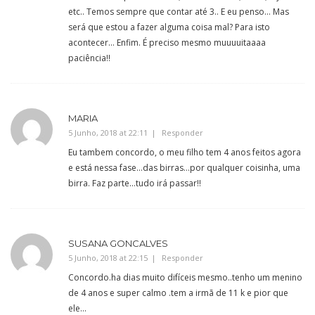
etc.. Temos sempre que contar até 3.. E eu penso… Mas
será que estou a fazer alguma coisa mal? Para isto
acontecer… Enfim. É preciso mesmo muuuuitaaaa
paciência!!
MARIA
5 Junho, 2018 at 22:11
Responder
Eu tambem concordo, o meu filho tem 4 anos feitos agora
e está nessa fase…das birras…por qualquer coisinha, uma
birra. Faz parte…tudo irá passar!!
SUSANA GONCALVES
5 Junho, 2018 at 22:15
Responder
Concordo.ha dias muito difíceis mesmo..tenho um menino
de 4 anos e super calmo .tem a irmã de 11 k e pior que
ele…