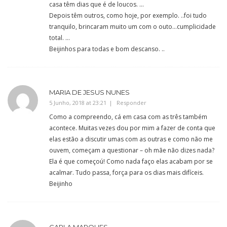
casa têm dias que é de loucos. …
Depois têm outros, como hoje, por exemplo. ..foi tudo
tranquilo, brincaram muito um com o outo…cumplicidade
total. …
Beijinhos para todas e bom descanso. ..
MARIA DE JESUS NUNES
5 Junho, 2018 at 23:21
Responder
Como a compreendo, cá em casa com as três também
acontece. Muitas vezes dou por mim a fazer de conta que
elas estão a discutir umas com as outras e como não me
ouvem, começam a questionar – oh mãe não dizes nada?
Ela é que começoú! Como nada faço elas acabam por se
acalmar. Tudo passa, força para os dias mais difíceis.
Beijinho