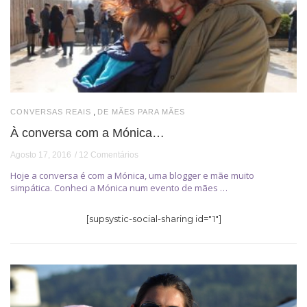
,
CONVERSAS REAIS
DE MÃES PARA MÃES
À conversa com a Mónica…
Agosto 17, 2016
12 Comentários
Hoje a conversa é com a Mónica, uma blogger e mãe muito
simpática. Conheci a Mónica num evento de mães …
[supsystic-social-sharing id="1"]