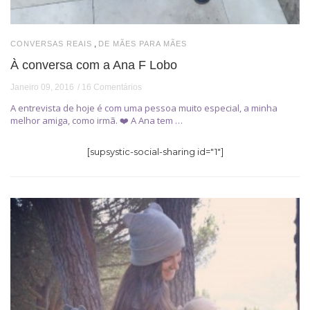
,
CONVERSAS REAIS
DE MÃES PARA MÃES
À conversa com a Ana F Lobo
Janeiro 09, 2016
16 Comentários
A entrevista de hoje é com uma pessoa muito especial, a minha
melhor amiga, como irmã. ❤️ A Ana tem …
[supsystic-social-sharing id="1"]