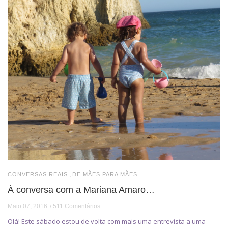
,
CONVERSAS REAIS
DE MÃES PARA MÃES
À conversa com a Mariana Amaro…
Maio 07, 2016
511 Comentários
Olá! Este sábado estou de volta com mais uma entrevista a uma