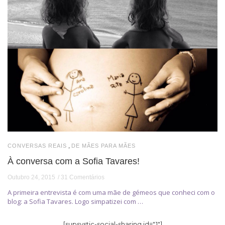
,
CONVERSAS REAIS
DE MÃES PARA MÃES
À conversa com a Sofia Tavares!
Outubro 24, 2015
31 Comentários
A primeira entrevista é com uma mãe de gémeos que conheci com o
blog: a Sofia Tavares. Logo simpatizei com …
[supsystic-social-sharing id="1"]