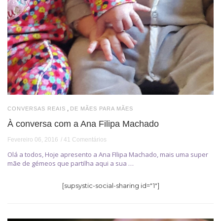
,
CONVERSAS REAIS
DE MÃES PARA MÃES
À conversa com a Ana Filipa Machado
Fevereiro 06, 2016
41 Comentários
Olá a todos, Hoje apresento a Ana FIlipa Machado, mais uma super
mãe de gémeos que partilha aqui a sua …
[supsystic-social-sharing id="1"]