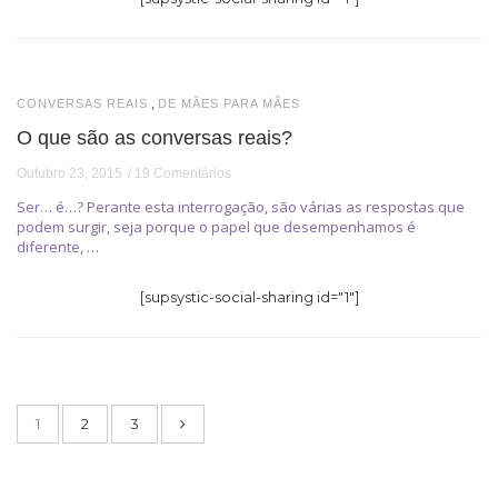
,
CONVERSAS REAIS
DE MÃES PARA MÃES
O que são as conversas reais?
Outubro 23, 2015
19 Comentários
Ser… é…? Perante esta interrogação, são várias as respostas que
podem surgir, seja porque o papel que desempenhamos é
diferente, …
[supsystic-social-sharing id="1"]
1
2
3