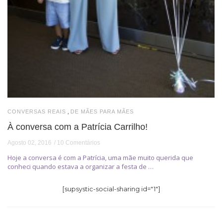
,
CONVERSAS REAIS
DE MÃES PARA MÃES
À conversa com a Patrícia Carrilho!
Agosto 02, 2016
10 Comentários
Hoje a conversa é com a Patrícia, uma mãe muito querida que
conheci quando estava a organizar a festa de …
[supsystic-social-sharing id="1"]